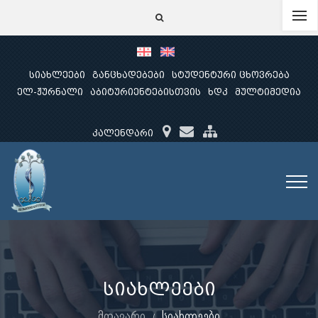
სიახლეები
განცხადებები
სტუდენტური ცხოვრება
ელ-ჟურნალი
აბიტურიენტებისთვის
ხდკ
მულტიმედია
კალენდარი
სიახლეები
მთავარი
სიახლეები