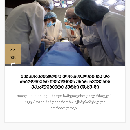
11
ივნ
ექსპერიმენტული მორფოლოგიისა და
ანატომიური დისექციის უნარ-ჩვევების
ექსკლუზიური კურსი თსსუ-ში
თბილისის სახელმწიფო სამედიცინო უნივერსიტეტში
უკვე 7 თვეა მიმდინარეობს ექსპერიმენტული
მორფოლოგი...