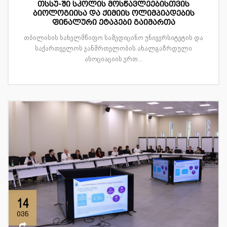
თსსუ-ში სკოლის მოსწავლეებისთვის
ბიოლოგიისა და ქიმიის ოლიმპიადების
ფინალური ეტაპები გაიმართა
თბილისის სახელმწიფო სამედიცინო უნივერსიტეტის და
საქართველოს ჯანმრთელობის ახალგაზრდული
ასოციაციის ერთ...
14
ივნ