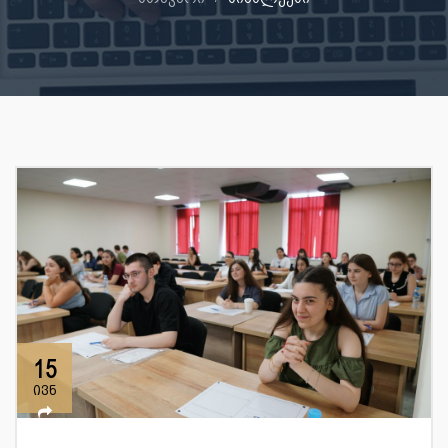
15
ივნ