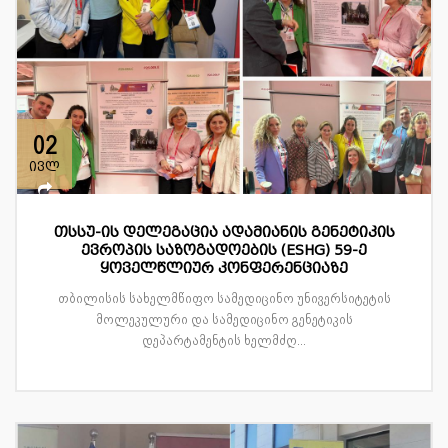
02
ივლ
თსსუ-ის დელეგაცია ადამიანის გენეტიკის
ევროპის საზოგადოების (ESHG) 59-ე
ყოველწლიურ კონფერენციაზე
თბილისის სახელმწიფო სამედიცინო უნივერსიტეტის
მოლეკულური და სამედიცინო გენეტიკის
დეპარტამენტის ხელმძღ...