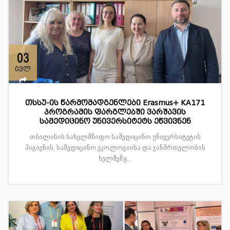
03
ივლ
თსსუ-ის წარმომადგენლები Erasmus+ KA171
პროგრამის ფარგლებში ვარშავის
სამედიცინო უნივერსიტეტს ეწვივნენ
თბილისის სახელმწიფო სამედიცინო უნივერსიტეტის
ჰიგიენის, სამედიცინო ეკოლოგიისა და ჯანმრთელობის
ხელშეწყ...