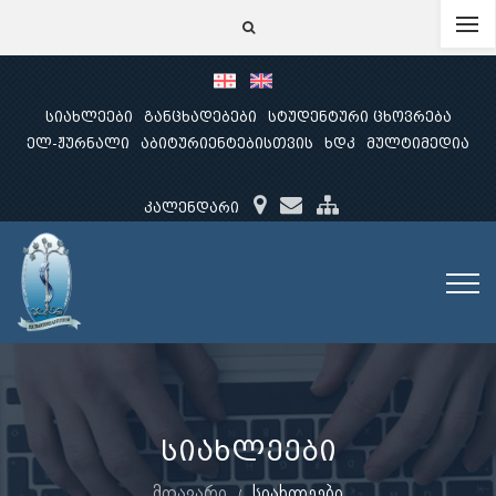
სიახლეები
განცხადებები
სტუდენტური ცხოვრება
ელ-ჟურნალი
აბიტურიენტებისთვის
ხდკ
მულტიმედია
კალენდარი
სიახლეები
მთავარი
სიახლეები