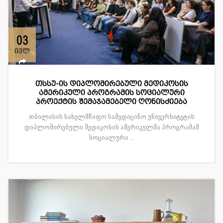
03
ივლ
თსსუ-ის დიპლომირებული მედიკოსის
ამერიკული პროგრამის სოციალური
პროექტის შემაჯამებელი ღონისძიება
თბილისის სახელმწიფო სამედიცინო უნივერსიტეტის
დიპლომირებული მედიკოსის ამერიკულმა პროგრამამ
სოციალური ...