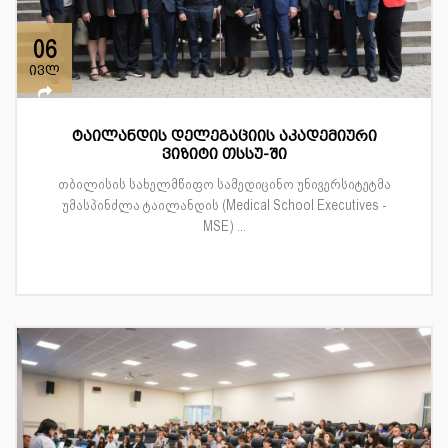
06
ივლ
ტაილანდის დელეგაციის აკადემიური
ვიზიტი თსსუ-ში
თბილისის სახელმწიფო სამედიცინო უნივერსიტეტმა
უმასპინძლა ტაილანდის (Medical School Executives -
MSE) ...