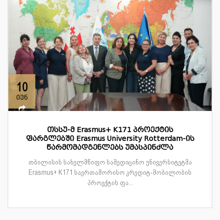
10
ივნ
თსსუ-მ Erasmus+ K171 პროექტის
ფარგლებში Erasmus University Rotterdam-ის
წარმომადგენლებს უმასპინძლა
თბილისის სახელმწიფო სამედიცინო უნივერსიტეტმა
Erasmus+ K171 საერთაშორისო კრედიტ-მობილობის
პროექტის ფა...