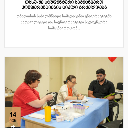
თსსუ-ში სტუდენტური სამეცნიერო
კონფერენციების ციკლი გრძელდება
თბილისის სახელმწიფო სამედიცინო უნივერსიტეტში
საფაკულტეტო და საუნივერსიტეტო სტუდენტური
სამეცნიერო კონ...
14
ივნ