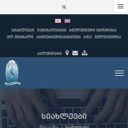
სიახლეები
განცხადებები
სტუდენტური ცხოვრება
ელ-ჟურნალი
აბიტურიენტებისთვის
ხდკ
მულტიმედია
კალენდარი
სიახლეები
მთავარი
სიახლეები