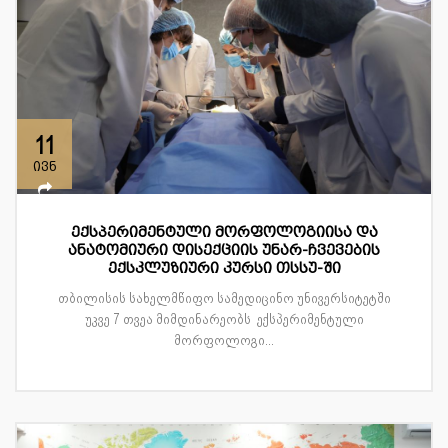
11
ივნ
ექსპერიმენტული მორფოლოგიისა და
ანატომიური დისექციის უნარ-ჩვევების
ექსკლუზიური კურსი თსსუ-ში
თბილისის სახელმწიფო სამედიცინო უნივერსიტეტში
უკვე 7 თვეა მიმდინარეობს ექსპერიმენტული
მორფოლოგი...