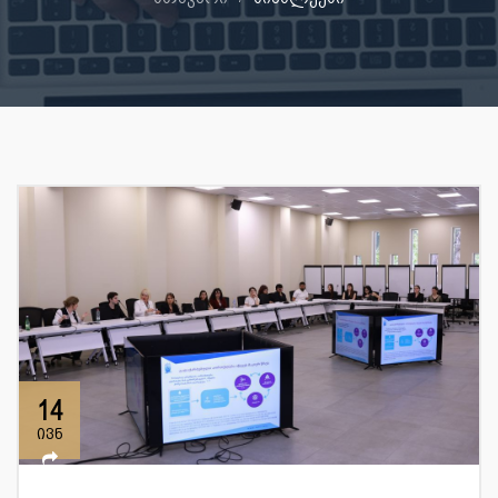
14
ივნ