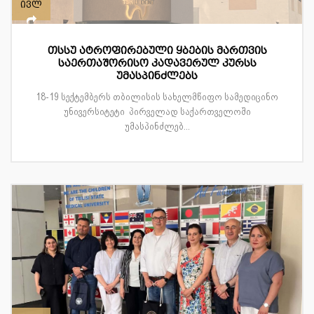
ივლ
თსსუ ატროფირებული ყბების მართვის
საერთაშორისო კადავერულ კურსს
უმასპინძლებს
18-19 სექტემბერს თბილისის სახელმწიფო სამედიცინო
უნივერსიტეტი პირველად საქართველოში
უმასპინძლებ...