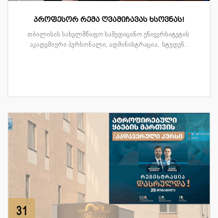
პროფესორ რემა ღვამიჩავას ხსოვნას!
თბილისის სახელმწიფო სამედიცინო უნივერსიტეტის
აკადემიური პერსონალი, ადმინისტრაცია, სტუდენ...
31