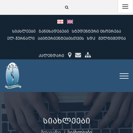
სიახლეები
განცხადებები
სტუდენტური ცხოვრება
ელ-ჟურნალი
აბიტურიენტებისთვის
ხდკ
მულტიმედია
კალენდარი
სიახლეები
მთავარი
სიახლეები