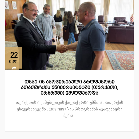
22
ივლ
თსსუ-ის ასოცირებული პროფესორი
ათათურქის უნივერსიტეტში (თურქეთი,
ერზრუმი) იმყოფებოდა
თურქეთის რესპუბლიკის ქალაქ ერზრუმში, ათათურქის
უნივერსიტეტში „Erasmus+"-ის პროგრამის აკადემიური
პერს...