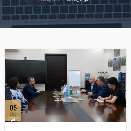
05
აგვ