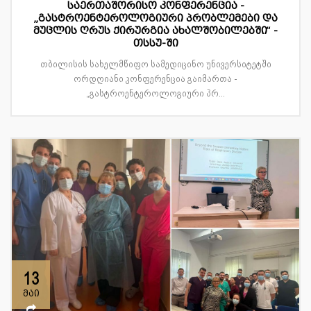
საერთაშორისო კონფერენცია -
„გასტროენტეროლოგიური პრობლემები და
მუცლის ღრუს ქირურგია ახალშობილებში“ -
თსსუ-ში
თბილისის სახელმწიფო სამედიცინო უნივერსიტეტში
ორდღიანი კონფერენცია გაიმართა -
„გასტროენტეროლოგიური პრ...
13
მაი