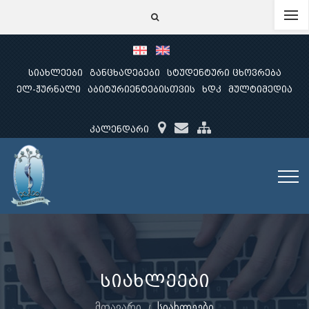
სიახლეები
განცხადებები
სტუდენტური ცხოვრება
ელ-ჟურნალი
აბიტურიენტებისთვის
ხდკ
მულტიმედია
კალენდარი
სიახლეები
მთავარი
სიახლეები