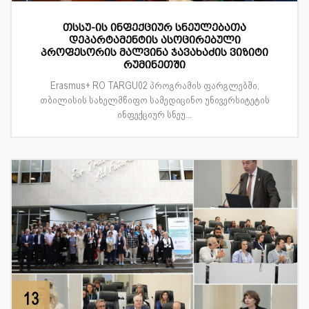
თსსუ-ის ინფექციურ სნეულებათა
დეპარტამენტის ასოცირებული
პროფესორის მალვინა ჯავახაძის ვიზიტი
რუმინეთში
Erasmus+ RO TARGU02 პროგრამის ფარგლებში,
თბილისის სახელმწიფო სამედიცინო უნივერსიტეტის
ინფექციურ სნეუ...
13