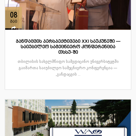
08
მაი
ჯანდაცვის პერსპექტივები XXI საუკუნეში —
საიუბილეო სამეცნიერო კონფერენცია
თსსუ-ში
თბილისის სახელმწიფო სამედიცინო უნივერსიტეტში
გაიმართა საიუბილეო სამეცნიერო კონფერენცია —
„ჯანდაცვის ...