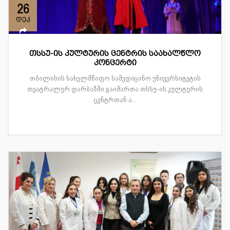
26
დეკ
თსსუ-ის კულტურის ცენტრის საახალწლო
კონცერტი
თბილისის სახელმწიფო სამედიცინო უნივერსიტეტის
თეატრალურ დარბაზში გაიმართა თსსუ-ის კულტურის
ცენტრთან ა...