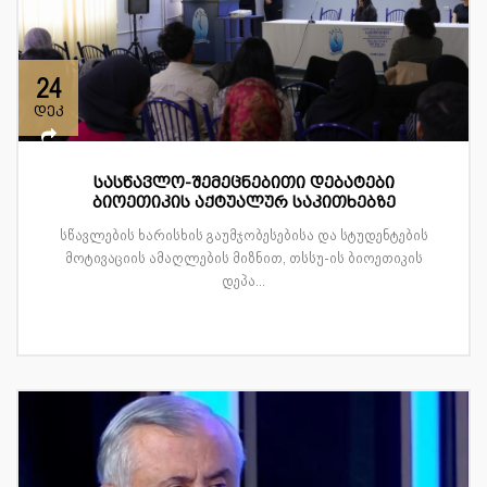
24
დეკ
სასწავლო-შემეცნებითი დებატები
ბიოეთიკის აქტუალურ საკითხებზე
სწავლების ხარისხის გაუმჯობესებისა და სტუდენტების
მოტივაციის ამაღლების მიზნით, თსსუ-ის ბიოეთიკის
დეპა...