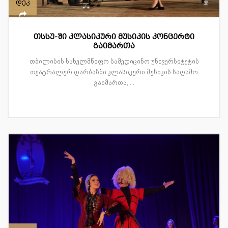
დეკ
თსსუ-ში კლასიკური მუსიკის კონცერტი
გაიმართა
თბილისის სახელმწიფო სამედიცინო უნივერსიტეტის
თეატრალურ დარბაზში კლასიკური მუსიკის საღამო
გაიმართა, ...