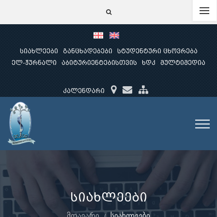
სიახლეები
განცხადებები
სტუდენტური ცხოვრება
ელ-ჟურნალი
აბიტურიენტებისთვის
ხდკ
მულტიმედია
კალენდარი
სიახლეები
მთავარი
სიახლეები