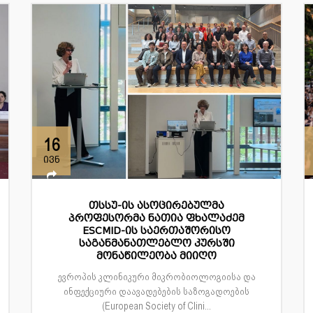
16
ივნ
თსსუ-ის ასოცირებულმა
პროფესორმა ნათია ფხალაძემ
ESCMID-ის საერთაშორისო
საგანმანათლებლო კურსში
მონაწილეობა მიიღო
ევროპის კლინიკური მიკრობიოლოგიისა და
ინფექციური დაავადებების საზოგადოების
(European Society of Clini...