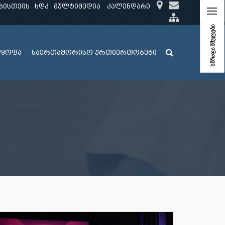
ბისთვის
ხდკ
მულტიმედია
კალენდარი
სწრაფი ბმულები
ლყოფა
საერთაშორისო ურთიერთობები