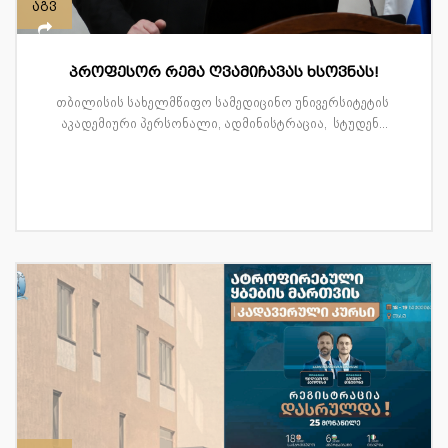
აგვ
პროფესორ რემა ღვამიჩავას ხსოვნას!
თბილისის სახელმწიფო სამედიცინო უნივერსიტეტის
აკადემიური პერსონალი, ადმინისტრაცია, სტუდენ...