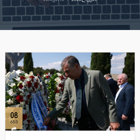
08
აგვ