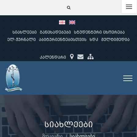
სიახლეები
განცხადებები
სტუდენტური ცხოვრება
ელ-ჟურნალი
აბიტურიენტებისთვის
ხდკ
მულტიმედია
კალენდარი
სიახლეები
მთავარი
სიახლეები