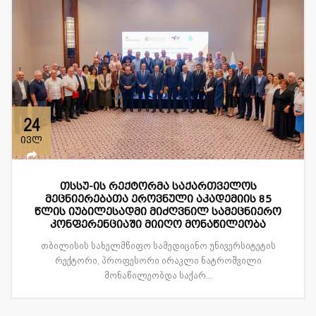
24
ივლ
თსსუ-ის რექტორმა საქართველოს
მეცნიერებათა ეროვნული აკადემიის 85
წლის იუბილესადმი მიძღვნილ სამეცნიერო
კონფერენციაში მიიღო მონაწილეობა
თბილისის სახელმწიფო სამედიცინო უნივერსიტეტის
რექტორი, პროფესორი ირაკლი ნატროშვილი
მონაწილეობდა საქარ...