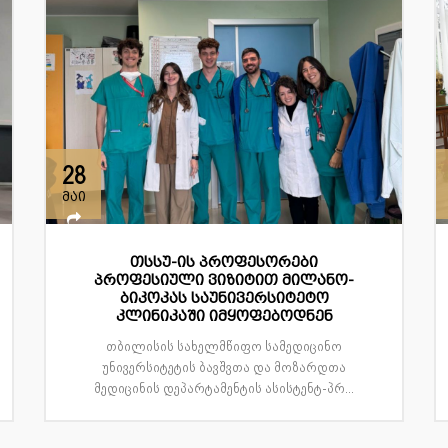
28
მაი
თსსუ-ის პროფესორები
პროფესიული ვიზიტით მილანო-
ბიკოკას საუნივერსიტეტო
კლინიკაში იმყოფებოდნენ
თბილისის სახელმწიფო სამედიცინო
უნივერსიტეტის ბავშვთა და მოზარდთა
მედიცინის დეპარტამენტის ასისტენტ-პრ...