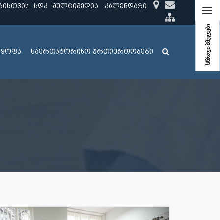
ბისთვის
ხდკ
მულტიმედია
კალენდარი
სწრაფი ბმულები
ლყოფა
საერთაშორისო ურთიერთობები