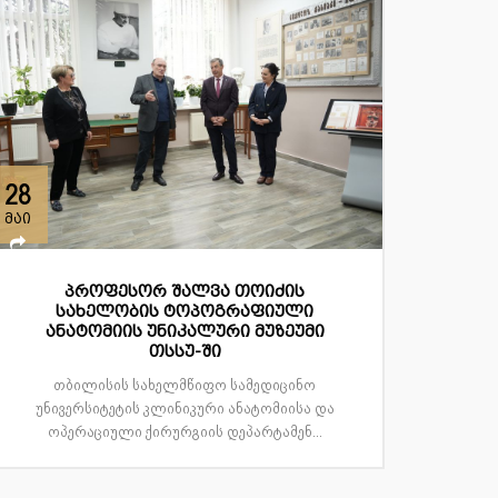
28
მაი
პროფესორ შალვა თოიძის
სახელობის ტოპოგრაფიული
ანატომიის უნიკალური მუზეუმი
თსსუ-ში
თბილისის სახელმწიფო სამედიცინო
უნივერსიტეტის კლინიკური ანატომიისა და
ოპერაციული ქირურგიის დეპარტამენ...