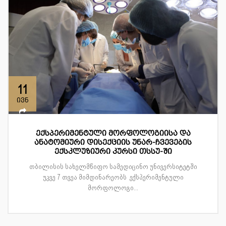
11
ივნ
ექსპერიმენტული მორფოლოგიისა და
ანატომიური დისექციის უნარ-ჩვევების
ექსკლუზიური კურსი თსსუ-ში
თბილისის სახელმწიფო სამედიცინო უნივერსიტეტში
უკვე 7 თვეა მიმდინარეობს ექსპერიმენტული
მორფოლოგი...