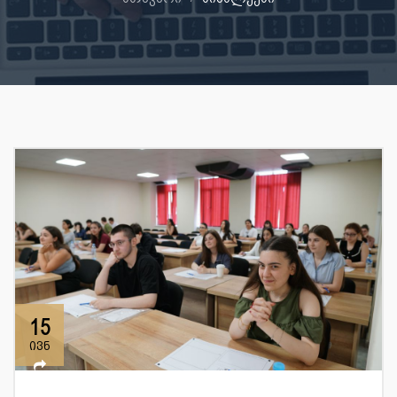
15
ივნ