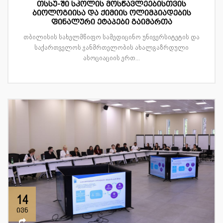
თსსუ-ში სკოლის მოსწავლეებისთვის
ბიოლოგიისა და ქიმიის ოლიმპიადების
ფინალური ეტაპები გაიმართა
თბილისის სახელმწიფო სამედიცინო უნივერსიტეტის და
საქართველოს ჯანმრთელობის ახალგაზრდული
ასოციაციის ერთ...
14
ივნ