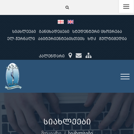
სიახლეები
განცხადებები
სტუდენტური ცხოვრება
ელ-ჟურნალი
აბიტურიენტებისთვის
ხდკ
მულტიმედია
კალენდარი
სიახლეები
მთავარი
სიახლეები