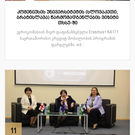
კომენიუსის უნივერსიტეტის (სლოვაკეთი,
ბრატისლავა) წარმომადგენლების ვიზიტი
თსსუ-ში
ევროკომისიის მიერ დაფინანსებული Erasmus+ KA171
საერთაშორისო კრედიტ-მობილობის პროგრამის
ფარგლებში, თბ...
11