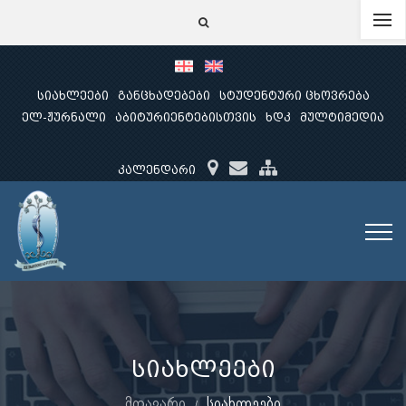
სიახლეები
განცხადებები
სტუდენტური ცხოვრება
ელ-ჟურნალი
აბიტურიენტებისთვის
ხდკ
მულტიმედია
კალენდარი
სიახლეები
მთავარი
სიახლეები