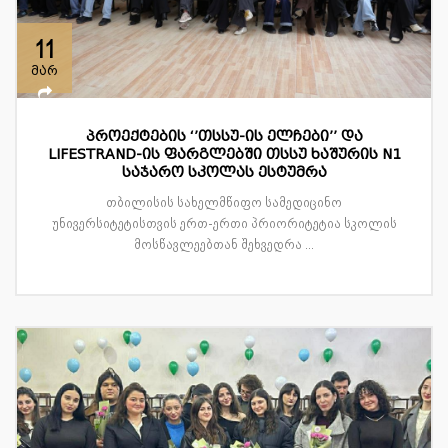
11
მარ
პროექტების ‘’თსსუ-ის ელჩები’’ და
LIFESTRAND-ის ფარგლებში თსსუ ხაშურის N1
საჯარო სკოლას ესტუმრა
თბილისის სახელმწიფო სამედიცინო
უნივერსიტეტისთვის ერთ-ერთი პრიორიტეტია სკოლის
მოსწავლეებთან შეხვედრა ...