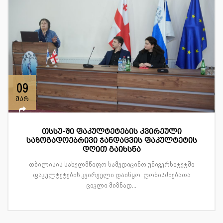
09
მარ
თსსუ-ში ფაკულტეტების კვირეული
საზოგადოებრივი ჯანდაცვის ფაკულტეტის
დღით გაიხსნა
თბილისის სახელმწიფო სამედიცინო უნივერსიტეტში
ფაკულტეტების კვირეული დაიწყო. ღონისძიებათა
ციკლი მიზნად...