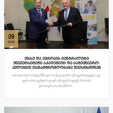
09
მარ
თსსუ და ევროპის ცენტრალური
უნივერსიტეტი აკადემიურ და სამეცნიერო-
კვლევით თანამშრომლობაზე შეთანხმდნენ
თბილისის სახელმწიფო სამედიცინო უნივერსიტეტსა და
ევროპის ცენტრალურ უნივერსიტეტს შორის
ურთიერთთანამშრო...