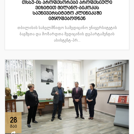
თსსუ-ის პროფესორები პროფესიული
ვიზიტით მილანო-ბიკოკას
საუნივერსიტეტო კლინიკაში
იმყოფებოდნენ
თბილისის სახელმწიფო სამედიცინო უნივერსიტეტის
ბავშვთა და მოზარდთა მედიცინის დეპარტამენტის
ასისტენტ-პრ...
28
მაი