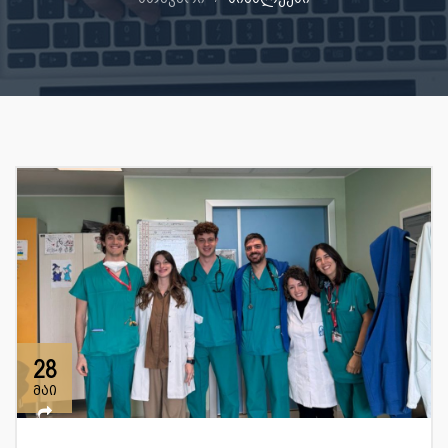
28
მაი