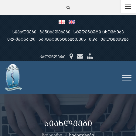
სიახლეები
განცხადებები
სტუდენტური ცხოვრება
ელ-ჟურნალი
აბიტურიენტებისთვის
ხდკ
მულტიმედია
კალენდარი
სიახლეები
მთავარი
სიახლეები