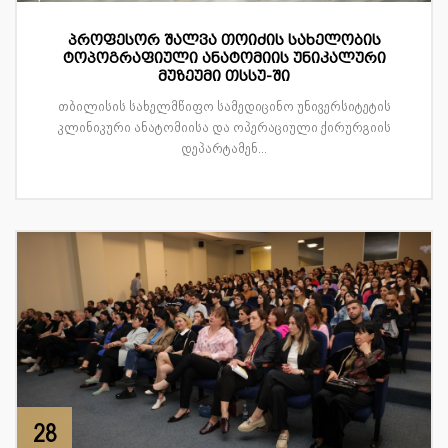
პროფესორ შალვა თოიძის სახელობის
ტოპოგრაფიული ანატომიის უნიკალური
მუზეუმი თსსუ-ში
თბილისის სახელმწიფო სამედიცინო უნივერსიტეტის
კლინიკური ანატომიისა და ოპერაციული ქირურგიის
დეპარტამენ...
28