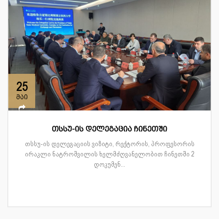
25
მაი
თსსუ-ის დელეგაცია ჩინეთში
თსსუ-ის დელეგაციის ვიზიტი, რექტორის, პროფესორის
ირაკლი ნატროშვილის ხელმძღვანელობით ჩინეთში 2
დოკუმენ...