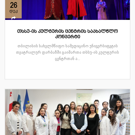
26
დეკ
თსსუ-ის კულტურის ცენტრის საახალწლო
კონცერტი
თბილისის სახელმწიფო სამედიცინო უნივერსიტეტის
თეატრალურ დარბაზში გაიმართა თსსუ-ის კულტურის
ცენტრთან ა...