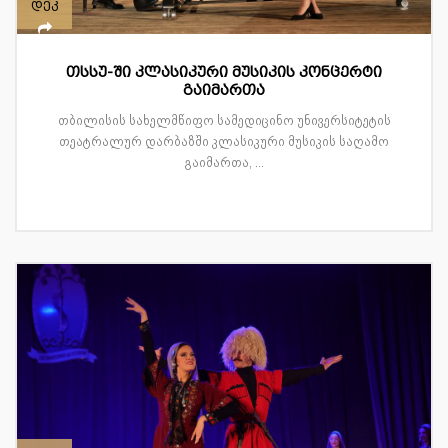
დეკ
თსსუ-ში კლასიკური მუსიკის კონცერტი
გაიმართა
თბილისის სახელმწიფო სამედიცინო უნივერსიტეტის
თეატრალურ დარბაზში კლასიკური მუსიკის საღამო
გაიმართა, ...