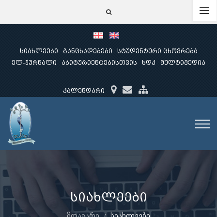
სიახლეები
განცხადებები
სტუდენტური ცხოვრება
ელ-ჟურნალი
აბიტურიენტებისთვის
ხდკ
მულტიმედია
კალენდარი
სიახლეები
მთავარი
სიახლეები