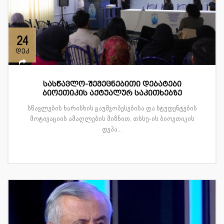
24
დეკ
სასწავლო-შემეცნებითი დებატები
ბიოეთიკის აქტუალურ საკითხებზე
სწავლების ხარისხის გაუმჯობესებისა და სტუდენტების
მოტივაციის ამაღლების მიზნით, თსსუ-ის ბიოეთიკის
დეპა...