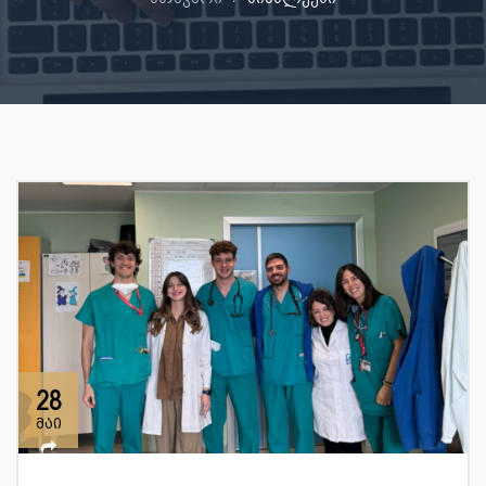
28
მაი