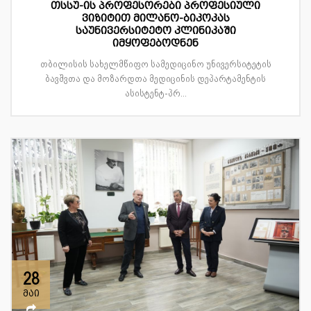
თსსუ-ის პროფესორები პროფესიული
ვიზიტით მილანო-ბიკოკას
საუნივერსიტეტო კლინიკაში
იმყოფებოდნენ
თბილისის სახელმწიფო სამედიცინო უნივერსიტეტის
ბავშვთა და მოზარდთა მედიცინის დეპარტამენტის
ასისტენტ-პრ...
28
მაი