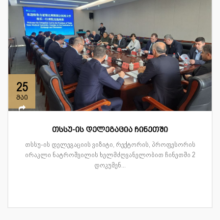
25
მაი
თსსუ-ის დელეგაცია ჩინეთში
თსსუ-ის დელეგაციის ვიზიტი, რექტორის, პროფესორის
ირაკლი ნატროშვილის ხელმძღვანელობით ჩინეთში 2
დოკუმენ...