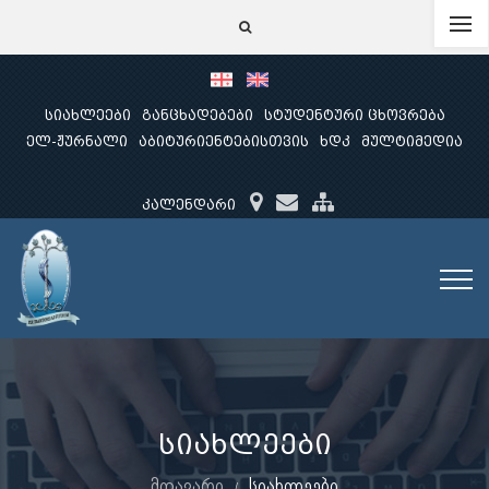
სიახლეები
განცხადებები
სტუდენტური ცხოვრება
ელ-ჟურნალი
აბიტურიენტებისთვის
ხდკ
მულტიმედია
კალენდარი
სიახლეები
მთავარი
სიახლეები