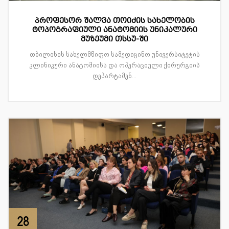
პროფესორ შალვა თოიძის სახელობის
ტოპოგრაფიული ანატომიის უნიკალური
მუზეუმი თსსუ-ში
თბილისის სახელმწიფო სამედიცინო უნივერსიტეტის
კლინიკური ანატომიისა და ოპერაციული ქირურგიის
დეპარტამენ...
28