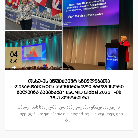
04
მაი
თსსუ-ის ინფექციურ სნეულებათა
დეპარტამენტის ასოცირებული პროფესორი
მალვინა ჯავახაძე ‘’ESCMID Global 2026’’ -ის
36-ე კონგრესზე
თბილისის სახელმწიფო სამედიცინო უნივერსიტეტის
ინფექციურ სნეულებათა დეპარტამენტის ასოცირებული
პრ...