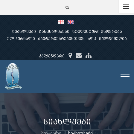
სიახლეები
განცხადებები
სტუდენტური ცხოვრება
ელ-ჟურნალი
აბიტურიენტებისთვის
ხდკ
მულტიმედია
კალენდარი
სიახლეები
მთავარი
სიახლეები