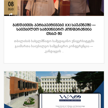
08
მაი
ჯანდაცვის პერსპექტივები XXI საუკუნეში —
საიუბილეო სამეცნიერო კონფერენცია
თსსუ-ში
თბილისის სახელმწიფო სამედიცინო უნივერსიტეტში
გაიმართა საიუბილეო სამეცნიერო კონფერენცია —
„ჯანდაცვის ...