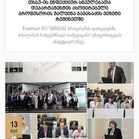
თსსუ-ის ინფექციურ სნეულებათა
დეპარტამენტის ასოცირებული
პროფესორის მალვინა ჯავახაძის ვიზიტი
რუმინეთში
Erasmus+ RO TARGU02 პროგრამის ფარგლებში,
თბილისის სახელმწიფო სამედიცინო უნივერსიტეტის
ინფექციურ სნეუ...
13
მაი