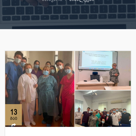
13
მაი