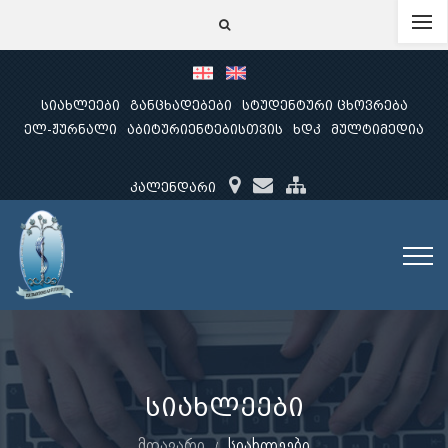
სიახლეები
განცხადებები
სტუდენტური ცხოვრება
ელ-ჟურნალი
აბიტურიენტებისთვის
ხდკ
მულტიმედია
კალენდარი
სიახლეები
მთავარი
სიახლეები