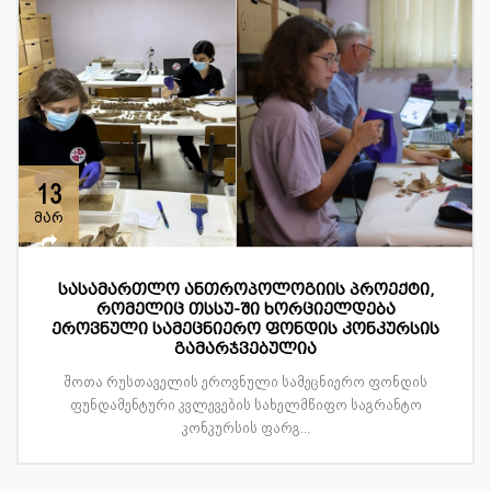
13
მარ
სასამართლო ანთროპოლოგიის პროექტი,
რომელიც თსსუ-ში ხორციელდება
ეროვნული სამეცნიერო ფონდის კონკურსის
გამარჯვებულია
შოთა რუსთაველის ეროვნული სამეცნიერო ფონდის
ფუნდამენტური კვლევების სახელმწიფო საგრანტო
კონკურსის ფარგ...