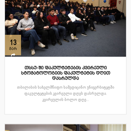
13
მარ
თსსუ-ში ფაკულტეტების კვირეული
სტომატოლოგიის ფაკულტეტის დღით
დასრულდა
თბილისის სახელმწიფო სამედიცინო უნივერსიტეტში
ფაკულტეტების კვირეული დღეს დასრულდა.
კვირეულის ბოლო დღე...