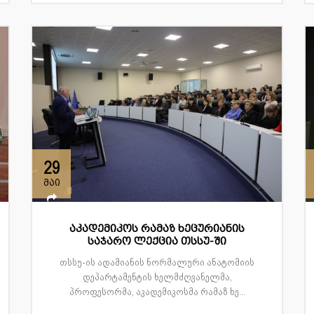
29
მაი
აკადემიკოს რამაზ ხეცურიანის
საჯარო ლექცია თსსუ-ში
თსსუ-ის ადამიანის ნორმალური ანატომიის
დეპარტამენტის ხელმძღვანელმა,
პროფესორმა, აკადემიკოსმა რამაზ ხე...