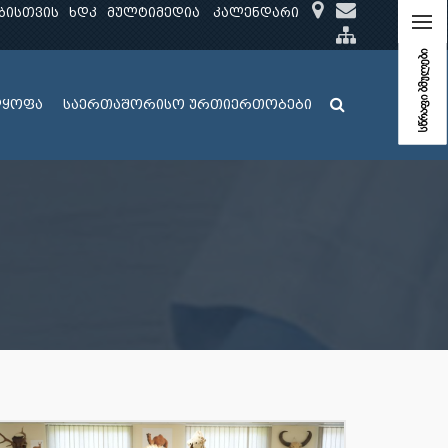
ბისთვის
ხდკ
მულტიმედია
კალენდარი
სწრაფი ბმულები
ლყოფა
საერთაშორისო ურთიერთობები