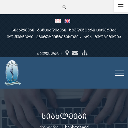
სიახლეები
განცხადებები
სტუდენტური ცხოვრება
ელ-ჟურნალი
აბიტურიენტებისთვის
ხდკ
მულტიმედია
კალენდარი
სიახლეები
მთავარი
სიახლეები