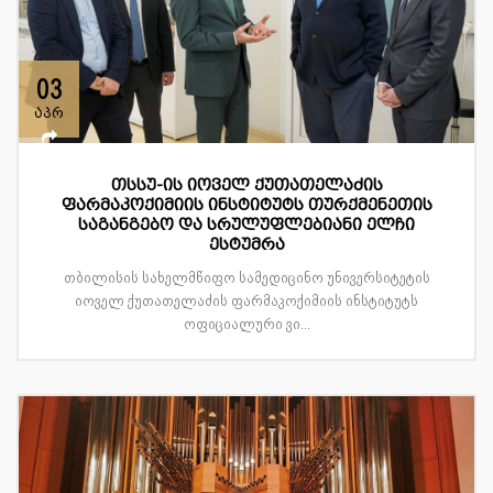
03
აპრ
თსსუ-ის იოველ ქუთათელაძის
ფარმაკოქიმიის ინსტიტუტს თურქმენეთის
საგანგებო და სრულუფლებიანი ელჩი
ესტუმრა
თბილისის სახელმწიფო სამედიცინო უნივერსიტეტის
იოველ ქუთათელაძის ფარმაკოქიმიის ინსტიტუტს
ოფიციალური ვი...