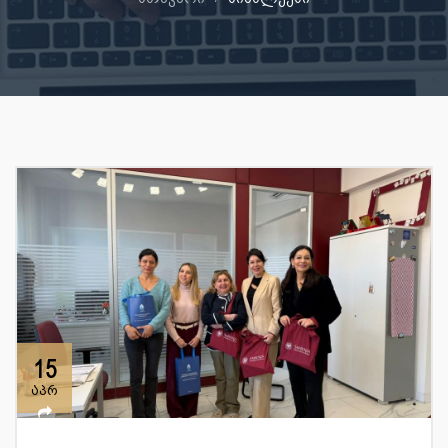
15
აპრ