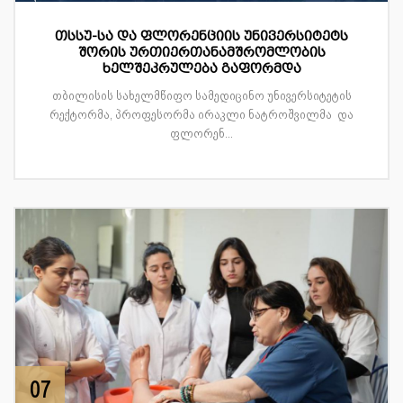
თსსუ-სა და ფლორენციის უნივერსიტეტს
შორის ურთიერთანამშრომლობის
ხელშეკრულება გაფორმდა
თბილისის სახელმწიფო სამედიცინო უნივერსიტეტის
რექტორმა, პროფესორმა ირაკლი ნატროშვილმა და
ფლორენ...
07