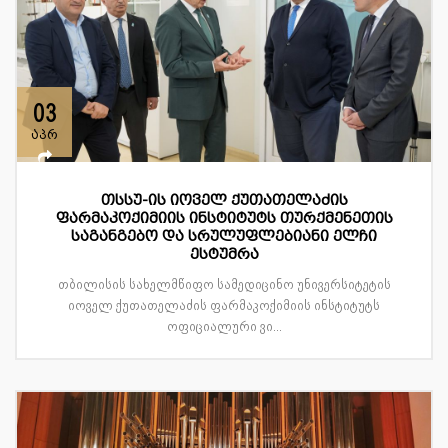
03
აპრ
თსსუ-ის იოველ ქუთათელაძის
ფარმაკოქიმიის ინსტიტუტს თურქმენეთის
საგანგებო და სრულუფლებიანი ელჩი
ესტუმრა
თბილისის სახელმწიფო სამედიცინო უნივერსიტეტის
იოველ ქუთათელაძის ფარმაკოქიმიის ინსტიტუტს
ოფიციალური ვი...