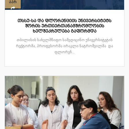
აპრ
თსსუ-სა და ფლორენციის უნივერსიტეტს
შორის ურთიერთანამშრომლობის
ხელშეკრულება გაფორმდა
თბილისის სახელმწიფო სამედიცინო უნივერსიტეტის
რექტორმა, პროფესორმა ირაკლი ნატროშვილმა და
ფლორენ...