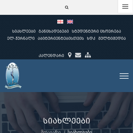
სიახლეები
განცხადებები
სტუდენტური ცხოვრება
ელ-ჟურნალი
აბიტურიენტებისთვის
ხდკ
მულტიმედია
კალენდარი
სიახლეები
მთავარი
სიახლეები