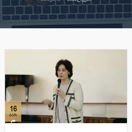
16
აპრ