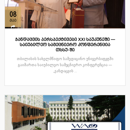
08
მაი
ჯანდაცვის პერსპექტივები XXI საუკუნეში —
საიუბილეო სამეცნიერო კონფერენცია
თსსუ-ში
თბილისის სახელმწიფო სამედიცინო უნივერსიტეტში
გაიმართა საიუბილეო სამეცნიერო კონფერენცია —
„ჯანდაცვის ...