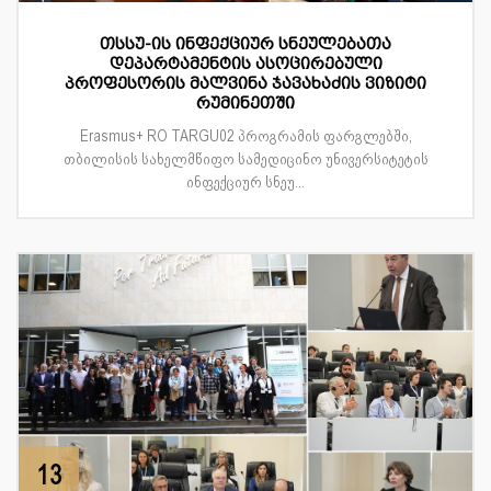
თსსუ-ის ინფექციურ სნეულებათა
დეპარტამენტის ასოცირებული
პროფესორის მალვინა ჯავახაძის ვიზიტი
რუმინეთში
Erasmus+ RO TARGU02 პროგრამის ფარგლებში,
თბილისის სახელმწიფო სამედიცინო უნივერსიტეტის
ინფექციურ სნეუ...
13