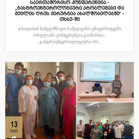
საერთაშორისო კონფერენცია -
„გასტროენტეროლოგიური პრობლემები და
მუცლის ღრუს ქირურგია ახალშობილებში“ -
თსსუ-ში
თბილისის სახელმწიფო სამედიცინო უნივერსიტეტში
ორდღიანი კონფერენცია გაიმართა -
„გასტროენტეროლოგიური პრ...
13
მაი