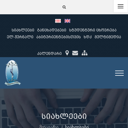
სიახლეები
განცხადებები
სტუდენტური ცხოვრება
ელ-ჟურნალი
აბიტურიენტებისთვის
ხდკ
მულტიმედია
კალენდარი
სიახლეები
მთავარი
სიახლეები