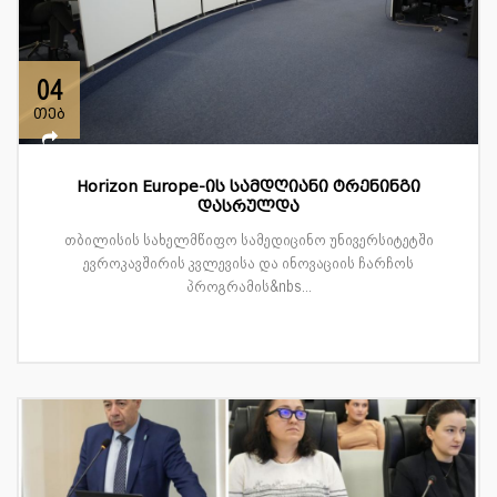
04
თებ
Horizon Europe-ის სამდღიანი ტრენინგი
დასრულდა
თბილისის სახელმწიფო სამედიცინო უნივერსიტეტში
ევროკავშირის კვლევისა და ინოვაციის ჩარჩოს
პროგრამის&nbs...