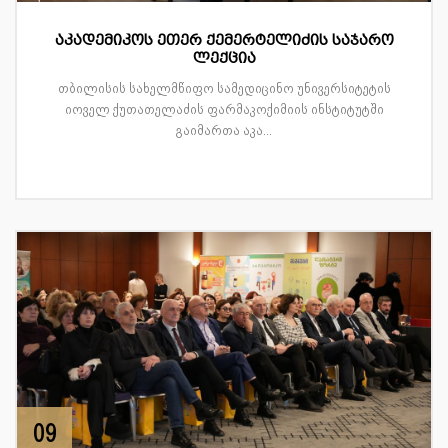
აკადემიკოს ეთერ ქემერტელიძის საჯარო
ლექცია
თბილისის სახელმწიფო სამედიცინო უნივერსიტეტის
იოველ ქუთათელაძის ფარმაკოქიმიის ინსტიტუტში
გაიმართა აკა...
09