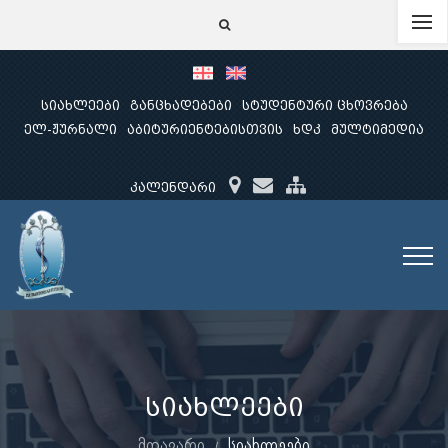
სიახლეები
განცხადებები
სტუდენტური ცხოვრება
ელ-ჟურნალი
აბიტურიენტებისთვის
ხდკ
მულტიმედია
კალენდარი
სიახლეები
მთავარი
სიახლეები