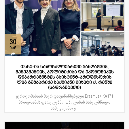
30
იან
თსსუ-ის საზოგადოებრივი ჯანდაცვის,
მენეჯმენტის, პოლიტიკისა და ეკონომიკის
დეპარტამენტის ასისტენტ-პროფესორის
ლია გუმბარიძე საქმიანი ვიზიტი ქ. რენში
(საფრანგეთი)
ევროკომისიის მიერ დაფინანსებული Erasmus+ KA171
პროგრამის ფარგლებში, თბილისის სახელმწიფო
სამედიცინო უ...