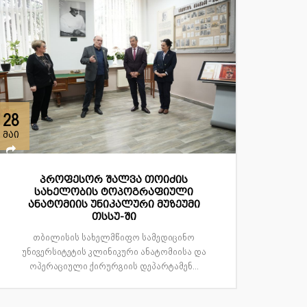
28
მაი
პროფესორ შალვა თოიძის
სახელობის ტოპოგრაფიული
ანატომიის უნიკალური მუზეუმი
თსსუ-ში
თბილისის სახელმწიფო სამედიცინო
უნივერსიტეტის კლინიკური ანატომიისა და
ოპერაციული ქირურგიის დეპარტამენ...