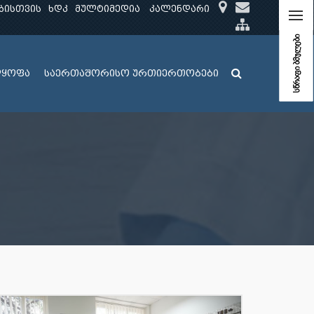
ბისთვის
ხდკ
მულტიმედია
კალენდარი
სწრაფი ბმულები
ლყოფა
საერთაშორისო ურთიერთობები