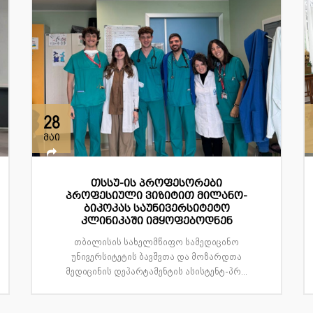
28
მაი
თსსუ-ის პროფესორები
პროფესიული ვიზიტით მილანო-
ბიკოკას საუნივერსიტეტო
კლინიკაში იმყოფებოდნენ
თბილისის სახელმწიფო სამედიცინო
უნივერსიტეტის ბავშვთა და მოზარდთა
მედიცინის დეპარტამენტის ასისტენტ-პრ...