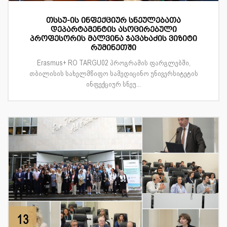
თსსუ-ის ინფექციურ სნეულებათა
დეპარტამენტის ასოცირებული
პროფესორის მალვინა ჯავახაძის ვიზიტი
რუმინეთში
Erasmus+ RO TARGU02 პროგრამის ფარგლებში,
თბილისის სახელმწიფო სამედიცინო უნივერსიტეტის
ინფექციურ სნეუ...
13