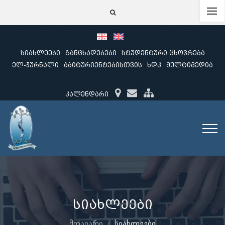
სიახლეები
განცხადებები
სტუდენტური ცხოვრება
ელ-ჟურნალი
აბიტურიენტებისთვის
ხდკ
მულტიმედია
კალენდარი
სიახლეები
მთავარი
სიახლეები