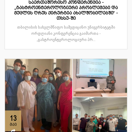
საერთაშორისო კონფერენცია -
„გასტროენტეროლოგიური პრობლემები და
მუცლის ღრუს ქირურგია ახალშობილებში“ -
თსსუ-ში
თბილისის სახელმწიფო სამედიცინო უნივერსიტეტში
ორდღიანი კონფერენცია გაიმართა -
„გასტროენტეროლოგიური პრ...
13
მაი