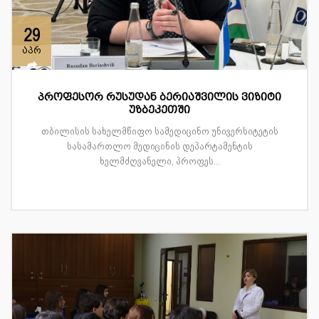
29
აპრ
პროფესორ რუსუდან ბერიაშვილის ვიზიტი
უზბეკეთში
თბილისის სახელმწიფო სამედიცინო უნივერსიტეტის
სასამართლო მედიცინის დეპარტამენტის
ხელმძღვანელი, პროფეს...