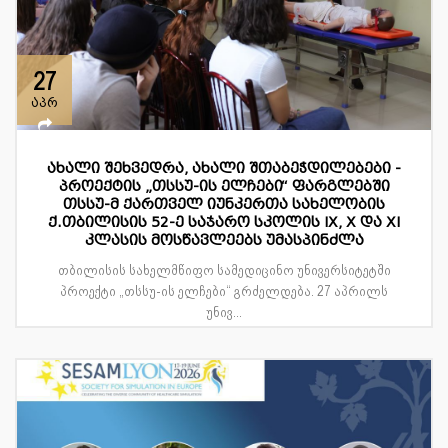
27
აპრ
ახალი შეხვედრა, ახალი შთაბეჭდილებები -
პროექტის „თსსუ-ის ელჩები“ ფარგლებში
თსსუ-მ ქართველ იუნკერთა სახელობის
ქ.თბილისის 52-ე საჯარო სკოლის IX, X და XI
კლასის მოსწავლეებს უმასპინძლა
თბილისის სახელმწიფო სამედიცინო უნივერსიტეტში
პროექტი „თსსუ-ის ელჩები“ გრძელდება. 27 აპრილს
უნივ...