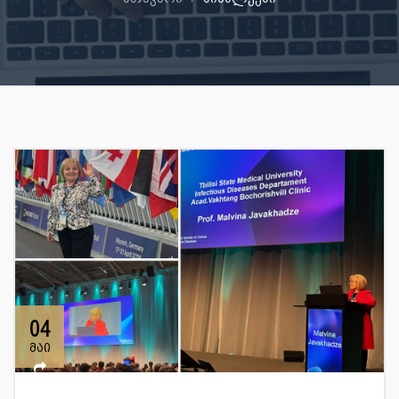
04
მაი