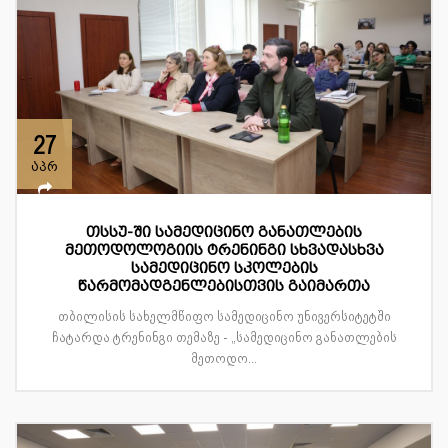
27
აპრ
თსსუ-ში სამედიცინო განათლების
მეთოდოლოგიის ტრენინგი სხვადასხვა
სამედიცინო სკოლების
წარმომადგენლებისთვის გაიმართა
თბილისის სახელმწიფო სამედიცინო უნივერსიტეტში
ჩატარდა ტრენინგი თემაზე - „სამედიცინო განათლების
მეთოდო...