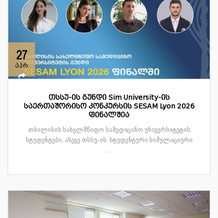
27
აპრ
თსსუ-ის გუნდი Sim University-ის
საერთაშორისო კონკურსის SESAM Lyon 2026
ფინალშია
თბილისის სახელმწიფო სამედიცინო უნივერსიტეტის
სტუდენტები, ასევე თსსუ-ის სტუდენტური სიმულაციური
...