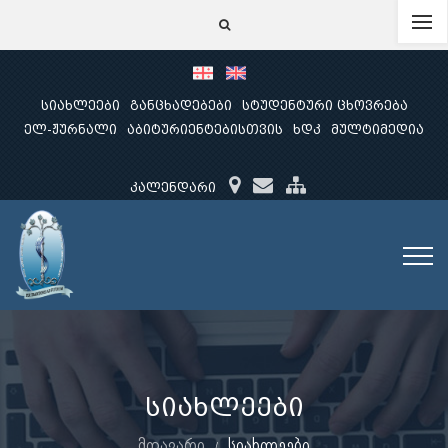
სიახლეები
განცხადებები
სტუდენტური ცხოვრება
ელ-ჟურნალი
აბიტურიენტებისთვის
ხდკ
მულტიმედია
კალენდარი
სიახლეები
მთავარი
სიახლეები