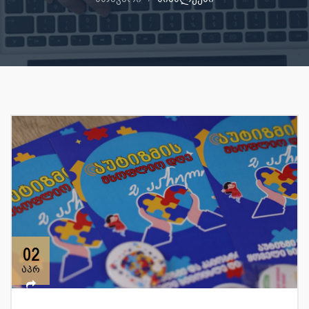
02
აპრ