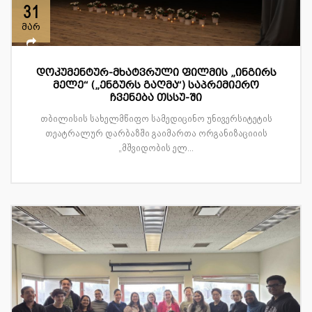
31
მარ
დოკუმენტურ-მხატვრული ფილმის „ინგირს
მელე“ („ენგურს გაღმა“) საპრემიერო
ჩვენება თსსუ-ში
თბილისის სახელმწიფო სამედიცინო უნივერსიტეტის
თეატრალურ დარბაზში გაიმართა ორგანიზაციიის
„მშვიდობის ელ...