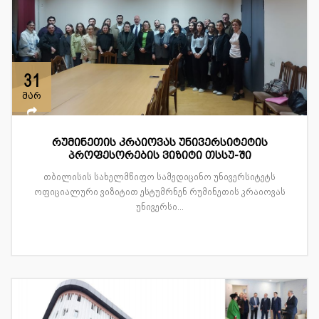
31
მარ
რუმინეთის კრაიოვას უნივერსიტეტის
პროფესორების ვიზიტი თსსუ-ში
თბილისის სახელმწიფო სამედიცინო უნივერსიტეტს
ოფიციალური ვიზიტით ესტუმრნენ რუმინეთის კრაიოვას
უნივერსი...