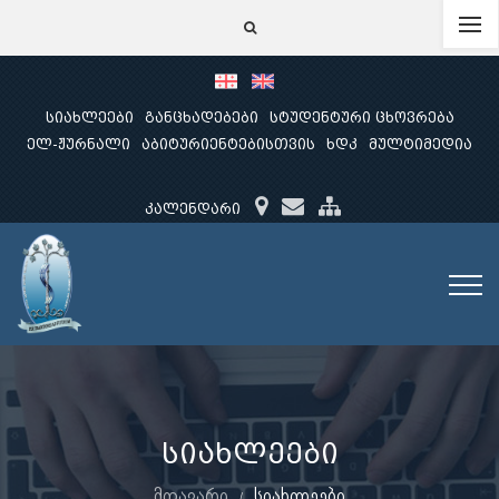
სიახლეები
განცხადებები
სტუდენტური ცხოვრება
ელ-ჟურნალი
აბიტურიენტებისთვის
ხდკ
მულტიმედია
კალენდარი
სიახლეები
მთავარი
სიახლეები