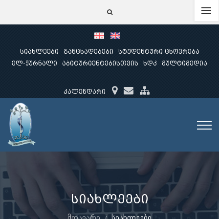
სიახლეები
განცხადებები
სტუდენტური ცხოვრება
ელ-ჟურნალი
აბიტურიენტებისთვის
ხდკ
მულტიმედია
კალენდარი
სიახლეები
მთავარი
სიახლეები