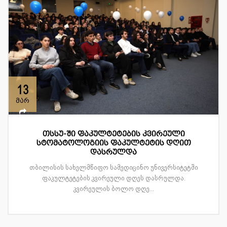
13
მარ
თსსუ-ში ფაკულტეტების კვირეული
სტომატოლოგიის ფაკულტეტის დღით
დასრულდა
თბილისის სახელმწიფო სამედიცინო უნივერსიტეტში
ფაკულტეტების კვირეული დღეს დასრულდა.
კვირეულის ბოლო დღე...