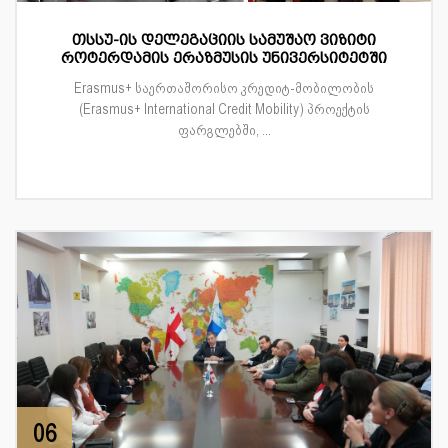
თსსუ-ის დელეგაციის სამუშაო ვიზიტი
როტერდამის ერაზმუსის უნივერსიტეტში
Erasmus+ საერთაშორისო კრედიტ-მობილობის
(Erasmus+ International Credit Mobility) პროექტის
ფარგლებში, ...
06