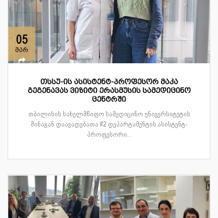
05
მარ
თსსუ-ის ასისტენტ-პროფესორ მაკა
გეგენავას ვიზიტი ერასმუსის სამედიცინო
ცენტრში
თბილისის სახელმწიფო სამედიცინო უნივერსიტეტის
შინაგან დაავადებათა #2 დეპარტამენტის ასისტენტ-
პროფესორი...