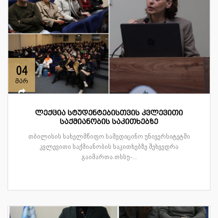
04
მარ
ლექცია სტუდენტებისთვის კვლევითი
საქმიანობის საკითხებზე
თბილისის სახელმწიფო სამედიცინო უნივერსიტეტში
კვლევითი საქმიანობის საკითხებზე შეხვედრა
გაიმართა.თსსუ-...