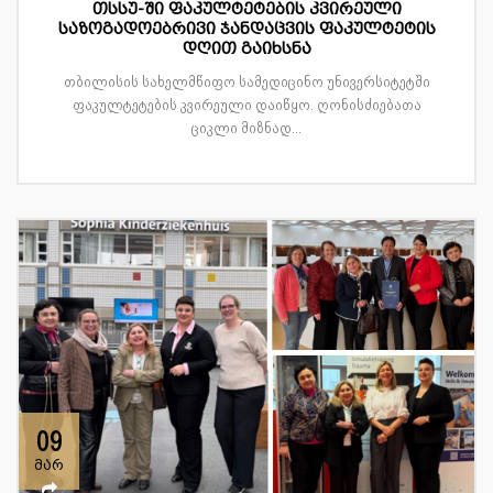
თსსუ-ში ფაკულტეტების კვირეული
საზოგადოებრივი ჯანდაცვის ფაკულტეტის
დღით გაიხსნა
თბილისის სახელმწიფო სამედიცინო უნივერსიტეტში
ფაკულტეტების კვირეული დაიწყო. ღონისძიებათა
ციკლი მიზნად...
09
მარ