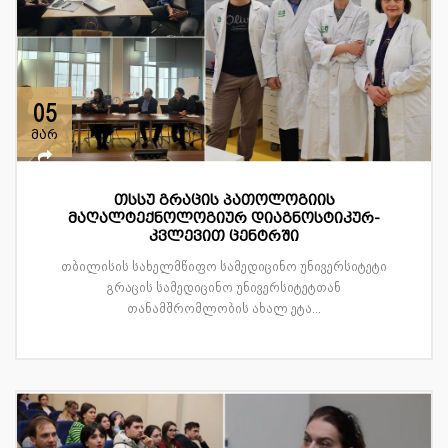
05
მარ
თსსუ გრაცის პათოლოგიის
მაღალტექნოლოგიურ დიაგნოსტიკურ-
კვლევით ცენტრში
თბილისის სახელმწიფო სამედიცინო უნივერსიტეტი
გრაცის სამედიცინო უნივერსიტეტთან
თანამშრომლობის ახალ ეტა...