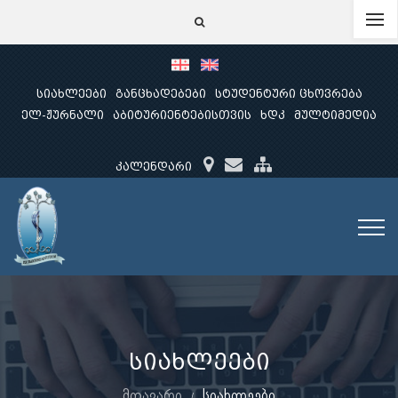
სიახლეები
განცხადებები
სტუდენტური ცხოვრება
ელ-ჟურნალი
აბიტურიენტებისთვის
ხდკ
მულტიმედია
კალენდარი
სიახლეები
მთავარი
სიახლეები