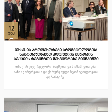
12
დეკ
თსსუ-ის პროფესორები სტომატოლოგთა
საერთაშორისო კოლეგიის ევროპის
სექციის რეგენტთა შეხვედრაზე მიუნჰენში
თსსუ-ის ვიცე-რექტორი, ბავშვთა და მოზარდთა ყბა-
სახის ქირურგიისა და ქირურგიული სტომატოლოგიის
დეპარტამე...