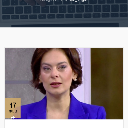
17
დეკ