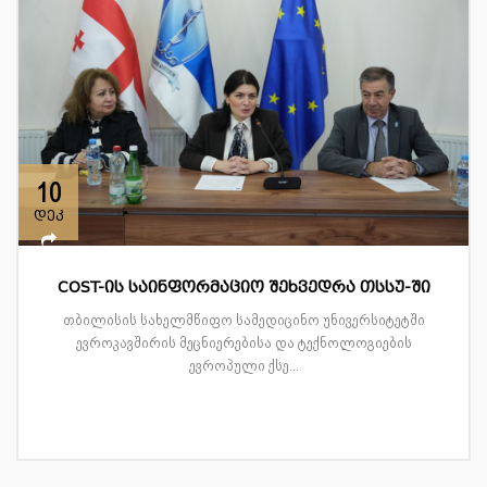
10
დეკ
COST-ის საინფორმაციო შეხვედრა თსსუ-ში
თბილისის სახელმწიფო სამედიცინო უნივერსიტეტში
ევროკავშირის მეცნიერებისა და ტექნოლოგიების
ევროპული ქსე...