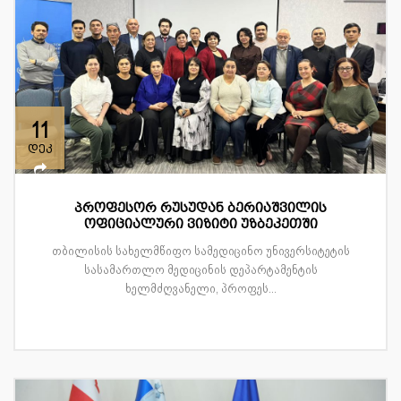
11
დეკ
პროფესორ რუსუდან ბერიაშვილის
ოფიციალური ვიზიტი უზბეკეთში
თბილისის სახელმწიფო სამედიცინო უნივერსიტეტის
სასამართლო მედიცინის დეპარტამენტის
ხელმძღვანელი, პროფეს...