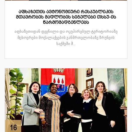
აფხაზეთის ავტონომიური რესპუბლიკის
მთავრობის მადლობის სიგელები თსსუ-ის
წარმომადგენლებს
აფხაზეთიდან დევნილი და ოკუპირებულ ტერიტორიაზე
მცხოვრები მოქალაქეების ჯანმრთელობაზე ზრუნვის
საქმეში შ...
16