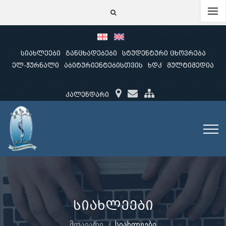
სიახლეები
განცხადებები
სტუდენტური ცხოვრება
ელ-ჟურნალი
აბიტურიენტებისთვის
ხდკ
მულტიმედია
კალენდარი
სიახლეები
მთავარი
სიახლეები