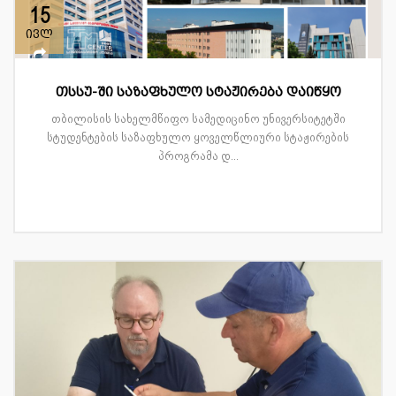
15
ივლ
თსსუ-ში საზაფხულო სტაჟირება დაიწყო
თბილისის სახელმწიფო სამედიცინო უნივერსიტეტში
სტუდენტების საზაფხულო ყოველწლიური სტაჟირების
პროგრამა დ...