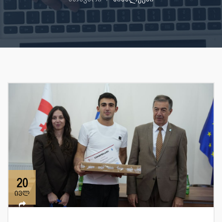
20
ივლ