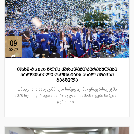
09
ივლ
თსსუ-მ 2026 წლის კურსდამთავრებულები
პროფესიული ცხოვრების ახალ ეტაპზე
გააცილა
თბილისის სახელმწიფო სამედიცინო უნივერსიტეტში
2026 წლის კურსდამთავრებულთა გამოსაშვები საზეიმო
ცერემონ...