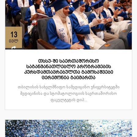
13
ივლ
თსსუ-ში საერთაშორისო
საგანმანათლებლო პროგრამების
კურსდამთავრებულთა გამოსაშვები
ცერემონია გაიმართა
თბილისის სახელმწიფო სამედიცინო უნივერსიტეტში
მედიცინისა და სტომატოლოგიის საერთაშორისო
ფაკულტეტის დიპ...