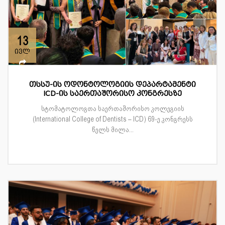
13
ივლ
თსსუ-ის ოდონტოლოგიის დეპარტამენტი
ICD-ის საერთაშორისო კონგრესზე
სტომატოლოგთა საერთაშორისო კოლეგიის
(International College of Dentists – ICD) 69-ე კონგრესს
წელს მილა...