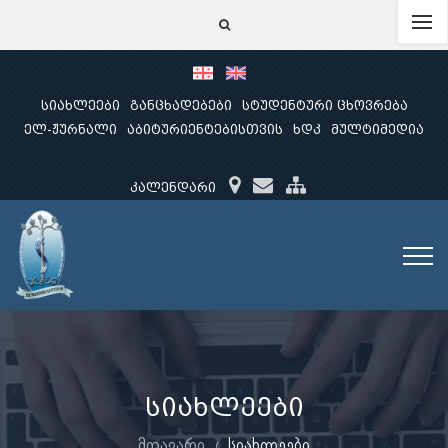
სიახლეები
განცხადებები
სტუდენტური ცხოვრება
ელ-ჟურნალი
აბიტურიენტებისთვის
ხდკ
მულტიმედია
კალენდარი
სიახლეები
მთავარი
სიახლეები