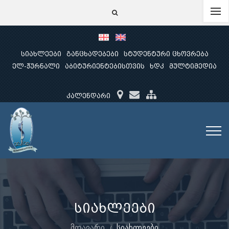
სიახლეები
განცხადებები
სტუდენტური ცხოვრება
ელ-ჟურნალი
აბიტურიენტებისთვის
ხდკ
მულტიმედია
კალენდარი
სიახლეები
მთავარი
სიახლეები