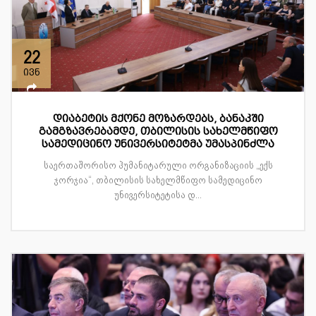
22
ივნ
დიაბეტის მქონე მოზარდებს, ბანაკში
გამგზავრებამდე, თბილისის სახელმწიფო
სამედიცინო უნივერსიტეტმა უმასპინძლა
საერთაშორისო ჰუმანიტარული ორგანიზაციის „ექს
ჯორჯია“, თბილისის სახელმწიფო სამედიცინო
უნივერსიტეტისა დ...