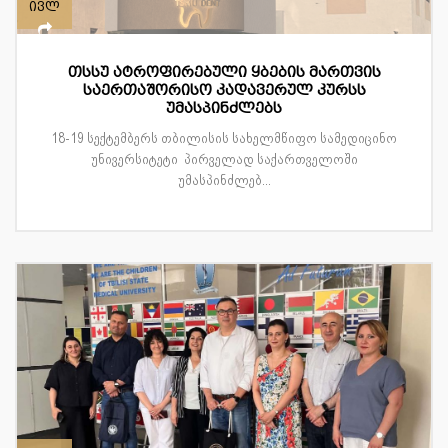
ივლ
თსსუ ატროფირებული ყბების მართვის
საერთაშორისო კადავერულ კურსს
უმასპინძლებს
18-19 სექტემბერს თბილისის სახელმწიფო სამედიცინო
უნივერსიტეტი პირველად საქართველოში
უმასპინძლებ...