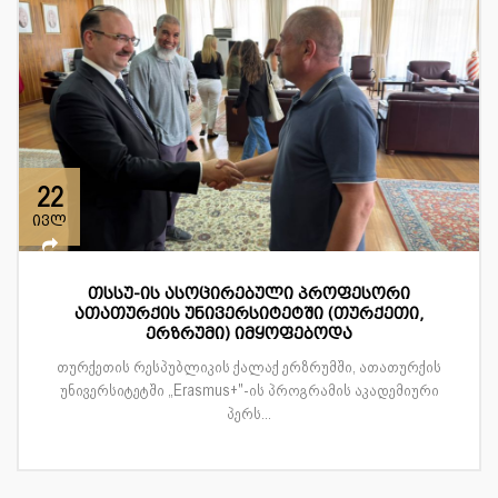
22
ივლ
თსსუ-ის ასოცირებული პროფესორი
ათათურქის უნივერსიტეტში (თურქეთი,
ერზრუმი) იმყოფებოდა
თურქეთის რესპუბლიკის ქალაქ ერზრუმში, ათათურქის
უნივერსიტეტში „Erasmus+"-ის პროგრამის აკადემიური
პერს...