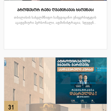
პროფესორ რემა ღვამიჩავას ხსოვნას!
თბილისის სახელმწიფო სამედიცინო უნივერსიტეტის
აკადემიური პერსონალი, ადმინისტრაცია, სტუდენ...
31