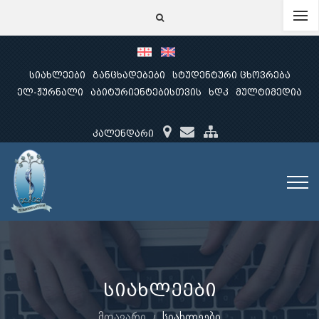
სიახლეები
განცხადებები
სტუდენტური ცხოვრება
ელ-ჟურნალი
აბიტურიენტებისთვის
ხდკ
მულტიმედია
კალენდარი
სიახლეები
მთავარი
სიახლეები