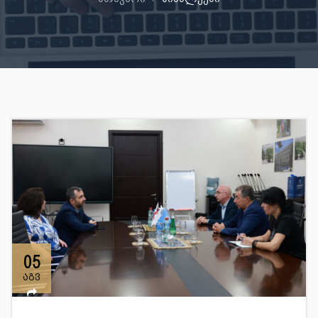
05
აგვ