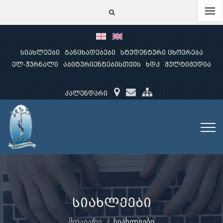
სიახლეები
განცხადებები
სტუდენტური ცხოვრება
ელ-ჟურნალი
აბიტურიენტებისთვის
ხდკ
მულტიმედია
კალენდარი
სიახლეები
მთავარი
სიახლეები