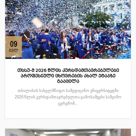
09
ივლ
თსსუ-მ 2026 წლის კურსდამთავრებულები
პროფესიული ცხოვრების ახალ ეტაპზე
გააცილა
თბილისის სახელმწიფო სამედიცინო უნივერსიტეტში
2026 წლის კურსდამთავრებულთა გამოსაშვები საზეიმო
ცერემონ...