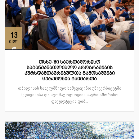
13
ივლ
თსსუ-ში საერთაშორისო
საგანმანათლებლო პროგრამების
კურსდამთავრებულთა გამოსაშვები
ცერემონია გაიმართა
თბილისის სახელმწიფო სამედიცინო უნივერსიტეტში
მედიცინისა და სტომატოლოგიის საერთაშორისო
ფაკულტეტის დიპ...