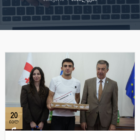
20
ივლ