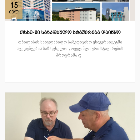
15
ივლ
თსსუ-ში საზაფხულო სტაჟირება დაიწყო
თბილისის სახელმწიფო სამედიცინო უნივერსიტეტში
სტუდენტების საზაფხულო ყოველწლიური სტაჟირების
პროგრამა დ...