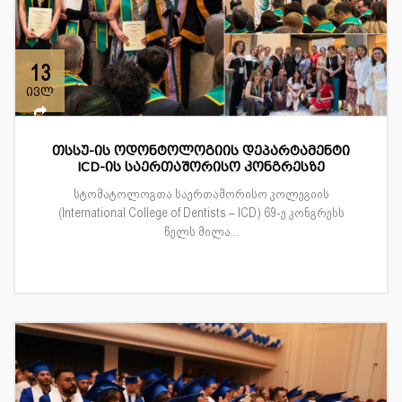
13
ივლ
თსსუ-ის ოდონტოლოგიის დეპარტამენტი
ICD-ის საერთაშორისო კონგრესზე
სტომატოლოგთა საერთაშორისო კოლეგიის
(International College of Dentists – ICD) 69-ე კონგრესს
წელს მილა...