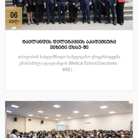
06
ივლ
ტაილანდის დელეგაციის აკადემიური
ვიზიტი თსსუ-ში
თბილისის სახელმწიფო სამედიცინო უნივერსიტეტმა
უმასპინძლა ტაილანდის (Medical School Executives -
MSE) ...