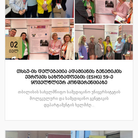
02
ივლ
თსსუ-ის დელეგაცია ადამიანის გენეტიკის
ევროპის საზოგადოების (ESHG) 59-ე
ყოველწლიურ კონფერენციაზე
თბილისის სახელმწიფო სამედიცინო უნივერსიტეტის
მოლეკულური და სამედიცინო გენეტიკის
დეპარტამენტის ხელმძღ...