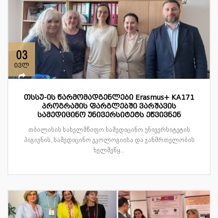
03
ივლ
თსსუ-ის წარმომადგენლები Erasmus+ KA171
პროგრამის ფარგლებში ვარშავის
სამედიცინო უნივერსიტეტს ეწვივნენ
თბილისის სახელმწიფო სამედიცინო უნივერსიტეტის
ჰიგიენის, სამედიცინო ეკოლოგიისა და ჯანმრთელობის
ხელშეწყ...