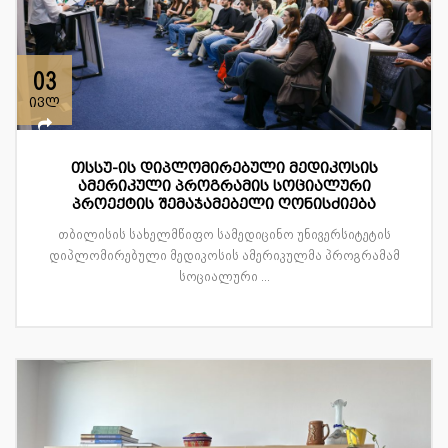
03
ივლ
თსსუ-ის დიპლომირებული მედიკოსის
ამერიკული პროგრამის სოციალური
პროექტის შემაჯამებელი ღონისძიება
თბილისის სახელმწიფო სამედიცინო უნივერსიტეტის
დიპლომირებული მედიკოსის ამერიკულმა პროგრამამ
სოციალური ...