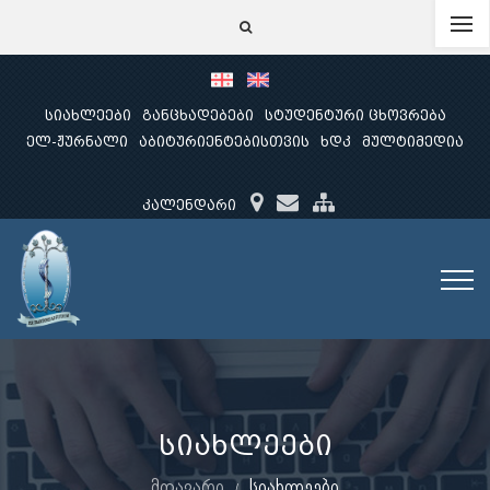
სიახლეები
განცხადებები
სტუდენტური ცხოვრება
ელ-ჟურნალი
აბიტურიენტებისთვის
ხდკ
მულტიმედია
კალენდარი
სიახლეები
მთავარი
სიახლეები