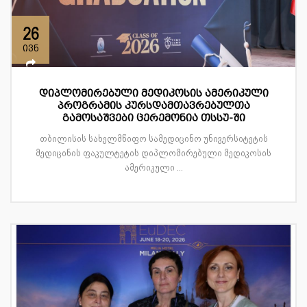
26
ივნ
დიპლომირებული მედიკოსის ამერიკული
პროგრამის კურსდამთავრებულთა
გამოსაშვები ცერემონია თსსუ-ში
თბილისის სახელმწიფო სამედიცინო უნივერსიტეტის
მედიცინის ფაკულტეტის დიპლომირებული მედიკოსის
ამერიკული ...