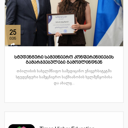
25
ივნ
სტუდენტური სამეცნიერო კონფერენციების
გამარჯვებულები გამოვლინდნენ
თბილისის სახელმწიფო სამედიცინო უნივერსიტეტში
სტუდენტური სამეცნიერო საქმიანობის ხელშეწყობისა
და ახალგ...