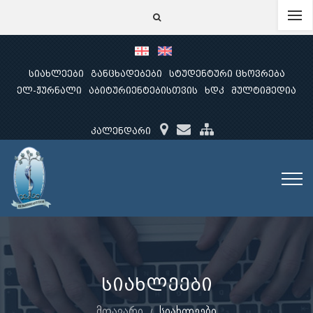
სიახლეები
განცხადებები
სტუდენტური ცხოვრება
ელ-ჟურნალი
აბიტურიენტებისთვის
ხდკ
მულტიმედია
კალენდარი
სიახლეები
მთავარი
სიახლეები