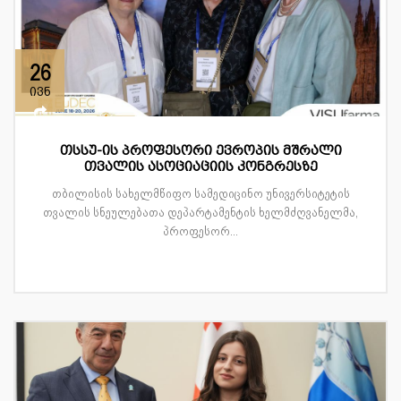
26
ივნ
თსსუ-ის პროფესორი ევროპის მშრალი
თვალის ასოციაციის კონგრესზე
თბილისის სახელმწიფო სამედიცინო უნივერსიტეტის
თვალის სნეულებათა დეპარტამენტის ხელმძღვანელმა,
პროფესორ...