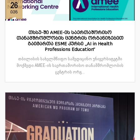
26
ივნ
თსსუ-ში AMEE-ის საერთაშორისო
თანამშრომლობის ცენტრის ორგანიზებით
გაიმართა ESME კურსი „AI in Health
Professions Education“
თბილისის სახელმწიფო სამედიცინო უნივერსიტეტში
მოქმედი AMEE-ის საერთაშორისო თანამშრომლობის
ცენტრის ორგ...