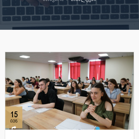
15
ივნ