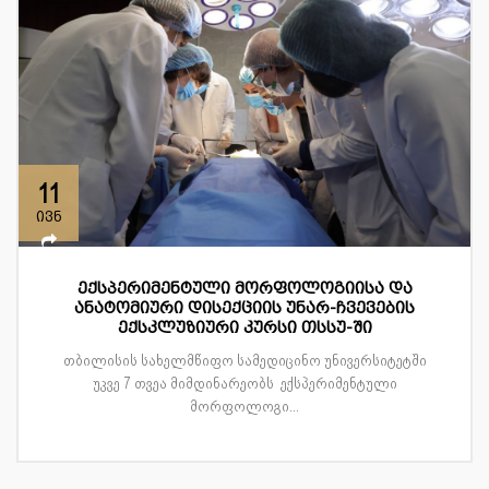
11
ივნ
ექსპერიმენტული მორფოლოგიისა და
ანატომიური დისექციის უნარ-ჩვევების
ექსკლუზიური კურსი თსსუ-ში
თბილისის სახელმწიფო სამედიცინო უნივერსიტეტში
უკვე 7 თვეა მიმდინარეობს ექსპერიმენტული
მორფოლოგი...