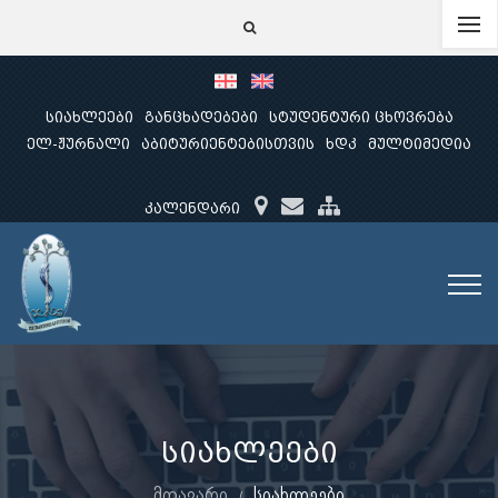
სიახლეები
განცხადებები
სტუდენტური ცხოვრება
ელ-ჟურნალი
აბიტურიენტებისთვის
ხდკ
მულტიმედია
კალენდარი
სიახლეები
მთავარი
სიახლეები