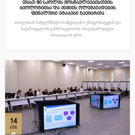
თსსუ-ში სკოლის მოსწავლეებისთვის
ბიოლოგიისა და ქიმიის ოლიმპიადების
ფინალური ეტაპები გაიმართა
თბილისის სახელმწიფო სამედიცინო უნივერსიტეტის და
საქართველოს ჯანმრთელობის ახალგაზრდული
ასოციაციის ერთ...
14
ივნ