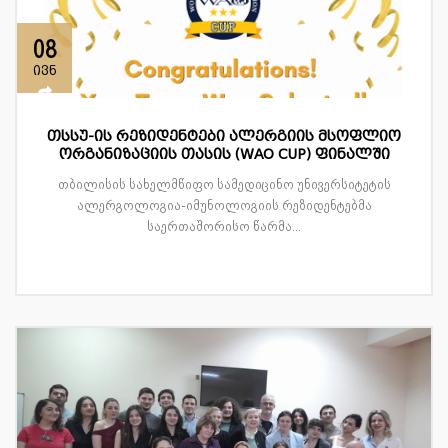
08
ივნ
თსსუ-ის რეზიდენტები ალერგიის მსოფლიო
ორგანიზაციის თასის (WAO CUP) ფინალში
თბილისის სახელმწიფო სამედიცინო უნივერსიტეტის
ალერგოლოგია-იმუნოლოგიის რეზიდენტებმა
საერთაშორისო წარმა...