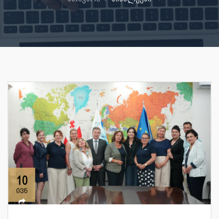
10
ივნ