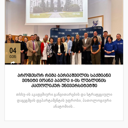
04
ივნ
პროფესორ რიმა ბერიაშვილის საქმიანი
ვიზიტი იოანე პავლე II-ის ლუბლინის
კათოლიკურ უნივერსიტეტში
თსსუ-ის აკადემიური განვითარების და სტრატეგიული
დაგეგმვის დეპარტამენტის უფროსი, პათოლოგიური
ანატომიის...