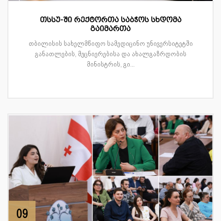
თსსუ-ში რექტორთა საბჭოს სხდომა
გაიმართა
თბილისის სახელმწიფო სამედიცინო უნივერსიტეტში
განათლების, მეცნიერებისა და ახალგაზრდობის
მინისტრის, გი...
09