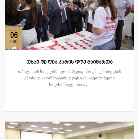
06
ივნ
თსსუ-ში ღია კარის დღე გაიმართა
თბილისის სახელმწიფო სამედიცინო უნივერსიტეტის
ეზოსა და კორპუსებში დღეს განსაკუთრებული
ხალხმრავლობა იყ...