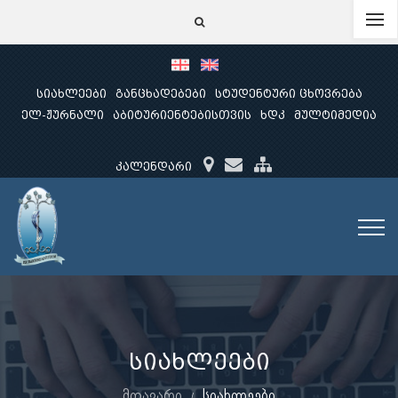
სიახლეები
განცხადებები
სტუდენტური ცხოვრება
ელ-ჟურნალი
აბიტურიენტებისთვის
ხდკ
მულტიმედია
კალენდარი
სიახლეები
მთავარი
სიახლეები