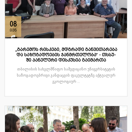
08
ივნ
„გარემოს რისკები, მდგრადი განვითარება
და საზოგადოების ჯანმრთელობა“ - თსსუ-
ში პანელური დისკუსია გაიმართა
თბილისის სახელმწიფო სამედიცინო უნივერსიტეტის
საზოგადოებრივი ჯანდაცვის ფაკულტეტზე აქტუალურ
ეკოლოგიურ ...