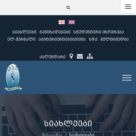
სიახლეები
განცხადებები
სტუდენტური ცხოვრება
ელ-ჟურნალი
აბიტურიენტებისთვის
ხდკ
მულტიმედია
კალენდარი
სიახლეები
მთავარი
სიახლეები