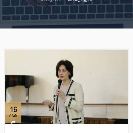
16
აპრ