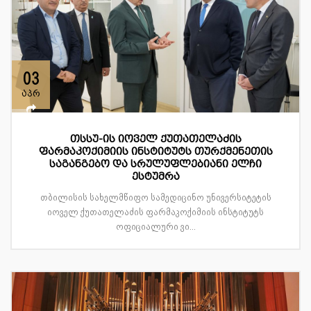
03
აპრ
თსსუ-ის იოველ ქუთათელაძის
ფარმაკოქიმიის ინსტიტუტს თურქმენეთის
საგანგებო და სრულუფლებიანი ელჩი
ესტუმრა
თბილისის სახელმწიფო სამედიცინო უნივერსიტეტის
იოველ ქუთათელაძის ფარმაკოქიმიის ინსტიტუტს
ოფიციალური ვი...