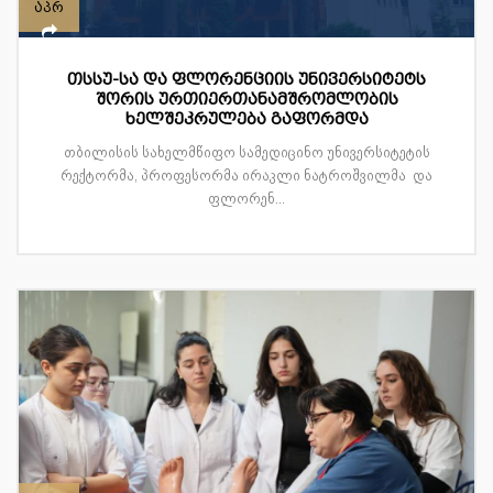
აპრ
თსსუ-სა და ფლორენციის უნივერსიტეტს
შორის ურთიერთანამშრომლობის
ხელშეკრულება გაფორმდა
თბილისის სახელმწიფო სამედიცინო უნივერსიტეტის
რექტორმა, პროფესორმა ირაკლი ნატროშვილმა და
ფლორენ...