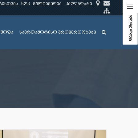
ბისთვის
ხდკ
მულტიმედია
კალენდარი
სწრაფი ბმულები
ლყოფა
საერთაშორისო ურთიერთობები