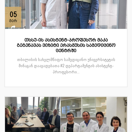
05
მარ
თსსუ-ის ასისტენტ-პროფესორ მაკა
გეგენავას ვიზიტი ერასმუსის სამედიცინო
ცენტრში
თბილისის სახელმწიფო სამედიცინო უნივერსიტეტის
შინაგან დაავადებათა #2 დეპარტამენტის ასისტენტ-
პროფესორი...