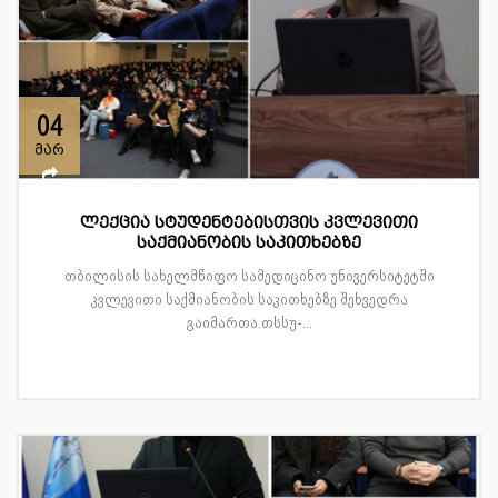
04
მარ
ლექცია სტუდენტებისთვის კვლევითი
საქმიანობის საკითხებზე
თბილისის სახელმწიფო სამედიცინო უნივერსიტეტში
კვლევითი საქმიანობის საკითხებზე შეხვედრა
გაიმართა.თსსუ-...