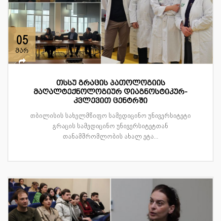
05
მარ
თსსუ გრაცის პათოლოგიის
მაღალტექნოლოგიურ დიაგნოსტიკურ-
კვლევით ცენტრში
თბილისის სახელმწიფო სამედიცინო უნივერსიტეტი
გრაცის სამედიცინო უნივერსიტეტთან
თანამშრომლობის ახალ ეტა...