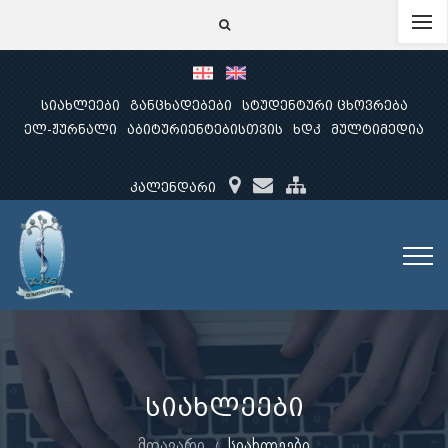
სიახლეები
განცხადებები
სტუდენტური ცხოვრება
ელ-ჟურნალი
აბიტურიენტებისთვის
ხდკ
მულტიმედია
კალენდარი
სიახლეები
მთავარი
სიახლეები