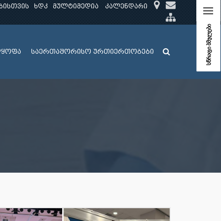
ბისთვის
ხდკ
მულტიმედია
კალენდარი
სწრაფი ბმულები
ლყოფა
საერთაშორისო ურთიერთობები