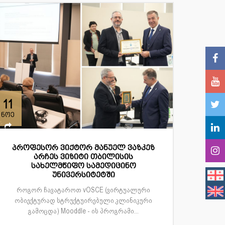
11
ნოე
პროფესორ ვიქტორ მანუელ ვაზკეზ
არჩეს ვიზიტი თბილისის
სახელმწიფო სამედიცინო
უნივერსიტეტში
როგორ ჩავატაროთ vOSCE (ვირტუალური
ობიექტურად სტრუქტუირებული კლინიკური
გამოცდა) Mooddle - ის პროგრამი...