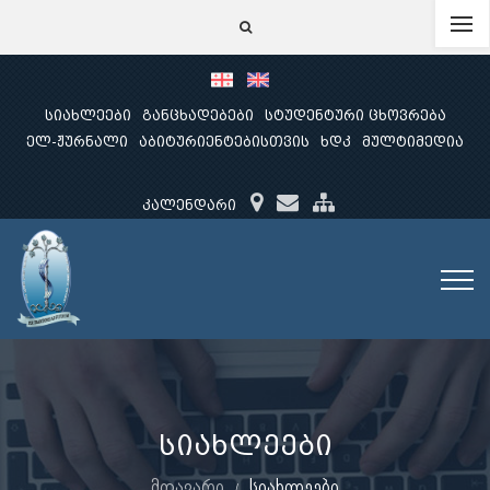
სიახლეები
განცხადებები
სტუდენტური ცხოვრება
ელ-ჟურნალი
აბიტურიენტებისთვის
ხდკ
მულტიმედია
კალენდარი
სიახლეები
მთავარი
სიახლეები