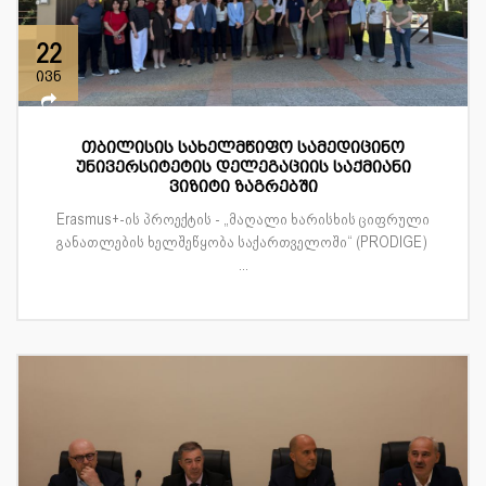
22
ივნ
თბილისის სახელმწიფო სამედიცინო
უნივერსიტეტის დელეგაციის საქმიანი
ვიზიტი ზაგრებში
Erasmus+-ის პროექტის - „მაღალი ხარისხის ციფრული
განათლების ხელშეწყობა საქართველოში“ (PRODIGE)
...