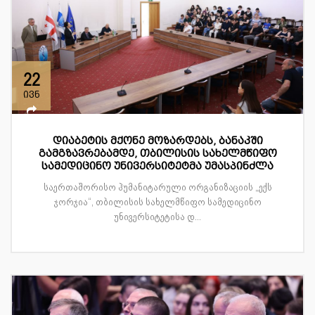
22
ივნ
დიაბეტის მქონე მოზარდებს, ბანაკში
გამგზავრებამდე, თბილისის სახელმწიფო
სამედიცინო უნივერსიტეტმა უმასპინძლა
საერთაშორისო ჰუმანიტარული ორგანიზაციის „ექს
ჯორჯია“, თბილისის სახელმწიფო სამედიცინო
უნივერსიტეტისა დ...