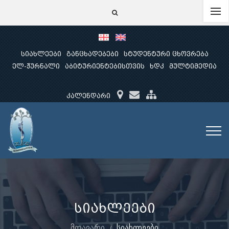
სიახლეები
განცხადებები
სტუდენტური ცხოვრება
ელ-ჟურნალი
აბიტურიენტებისთვის
ხდკ
მულტიმედია
კალენდარი
სიახლეები
მთავარი
სიახლეები