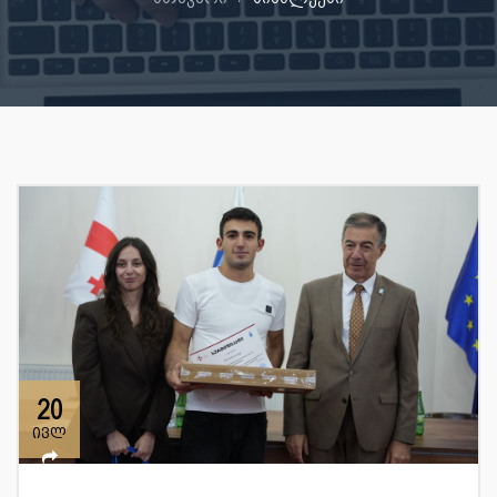
20
ივლ