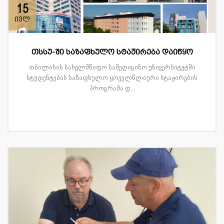
15
ივლ
თსსუ-ში საზაფხულო სტაჟირება დაიწყო
თბილისის სახელმწიფო სამედიცინო უნივერსიტეტში
სტუდენტების საზაფხულო ყოველწლიური სტაჟირების
პროგრამა დ...