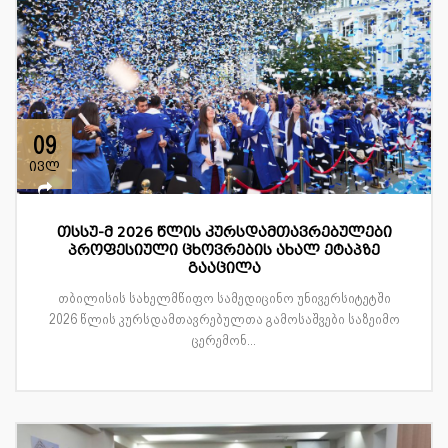
09
ივლ
თსსუ-მ 2026 წლის კურსდამთავრებულები
პროფესიული ცხოვრების ახალ ეტაპზე
გააცილა
თბილისის სახელმწიფო სამედიცინო უნივერსიტეტში
2026 წლის კურსდამთავრებულთა გამოსაშვები საზეიმო
ცერემონ...