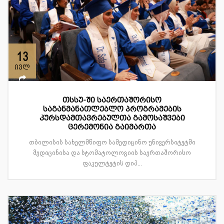
13
ივლ
თსსუ-ში საერთაშორისო
საგანმანათლებლო პროგრამების
კურსდამთავრებულთა გამოსაშვები
ცერემონია გაიმართა
თბილისის სახელმწიფო სამედიცინო უნივერსიტეტში
მედიცინისა და სტომატოლოგიის საერთაშორისო
ფაკულტეტის დიპ...