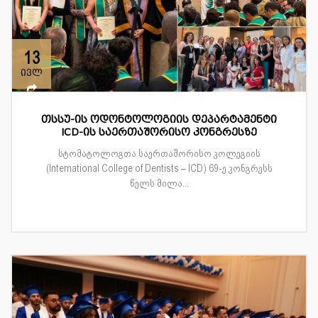
13
ივლ
თსსუ-ის ოდონტოლოგიის დეპარტამენტი
ICD-ის საერთაშორისო კონგრესზე
სტომატოლოგთა საერთაშორისო კოლეგიის
(International College of Dentists – ICD) 69-ე კონგრესს
წელს მილა...