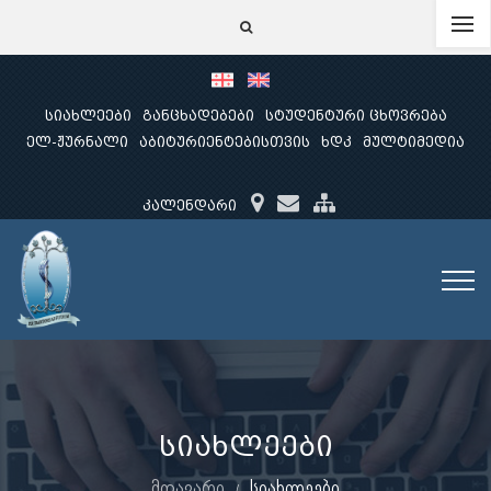
სიახლეები
განცხადებები
სტუდენტური ცხოვრება
ელ-ჟურნალი
აბიტურიენტებისთვის
ხდკ
მულტიმედია
კალენდარი
სიახლეები
მთავარი
სიახლეები