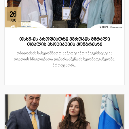
26
ივნ
თსსუ-ის პროფესორი ევროპის მშრალი
თვალის ასოციაციის კონგრესზე
თბილისის სახელმწიფო სამედიცინო უნივერსიტეტის
თვალის სნეულებათა დეპარტამენტის ხელმძღვანელმა,
პროფესორ...