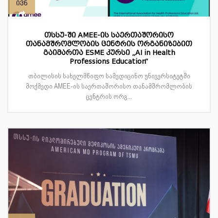
ივნ
თსსუ-ში AMEE-ის საერთაშორისო
თანამშრომლობის ცენტრის ორგანიზებით
გაიმართა ESME კურსი „AI in Health
Professions Education“
თბილისის სახელმწიფო სამედიცინო უნივერსიტეტში
მოქმედი AMEE-ის საერთაშორისო თანამშრომლობის
ცენტრის ორგ...