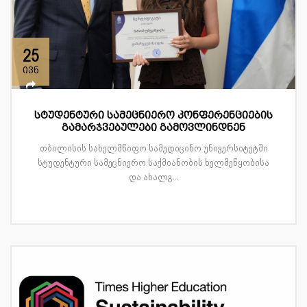
25
ივნ
სტუდენტური სამეცნიერო კონფერენციების
გამარჯვებულები გამოვლინდნენ
თბილისის სახელმწიფო სამედიცინო უნივერსიტეტში
სტუდენტური სამეცნიერო საქმიანობის ხელშეწყობისა
და ახალგ...