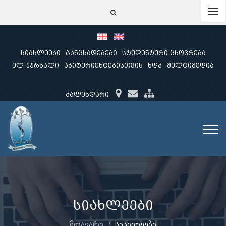
სიახლეები
განცხადებები
სტუდენტური ცხოვრება
ელ-ჟურნალი
აბიტურიენტებისთვის
ხდკ
მულტიმედია
კალენდარი
სიახლეები
მთავარი
სიახლეები