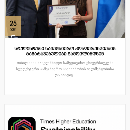
25
ივნ
სტუდენტური სამეცნიერო კონფერენციების
გამარჯვებულები გამოვლინდნენ
თბილისის სახელმწიფო სამედიცინო უნივერსიტეტში
სტუდენტური სამეცნიერო საქმიანობის ხელშეწყობისა
და ახალგ...