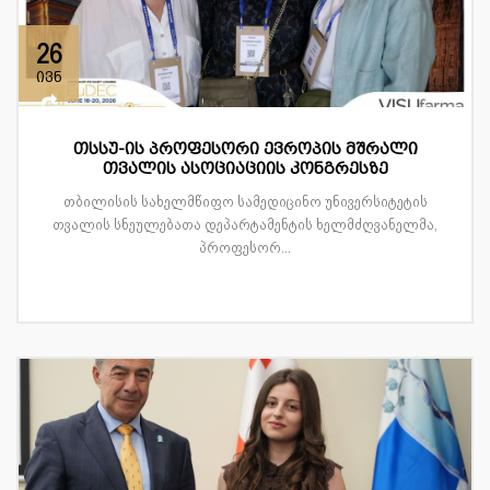
26
ივნ
თსსუ-ის პროფესორი ევროპის მშრალი
თვალის ასოციაციის კონგრესზე
თბილისის სახელმწიფო სამედიცინო უნივერსიტეტის
თვალის სნეულებათა დეპარტამენტის ხელმძღვანელმა,
პროფესორ...