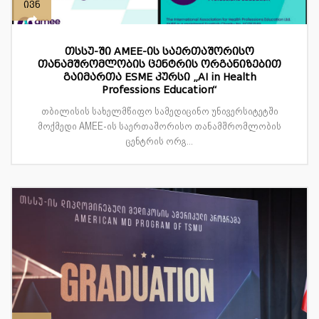
ივნ
თსსუ-ში AMEE-ის საერთაშორისო
თანამშრომლობის ცენტრის ორგანიზებით
გაიმართა ESME კურსი „AI in Health
Professions Education“
თბილისის სახელმწიფო სამედიცინო უნივერსიტეტში
მოქმედი AMEE-ის საერთაშორისო თანამშრომლობის
ცენტრის ორგ...