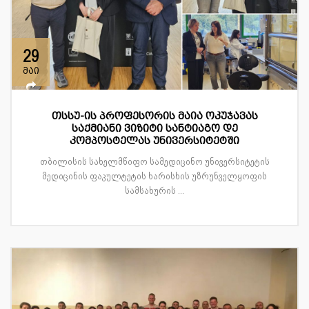
29
მაი
თსსუ-ის პროფესორის მაია ოკუჯავას
საქმიანი ვიზიტი სანტიაგო დე
კომპოსტელას უნივერსიტეტში
თბილისის სახელმწიფო სამედიცინო უნივერსიტეტის
მედიცინის ფაკულტეტის ხარისხის უზრუნველყოფის
სამსახურის ...