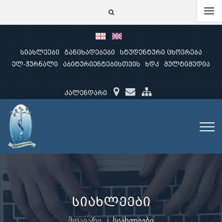
სიახლეები
განცხადებები
სტუდენტური ცხოვრება
ელ-ჟურნალი
აბიტურიენტებისთვის
ხდკ
მულტიმედია
კალენდარი
სიახლეები
მთავარი
სიახლეები