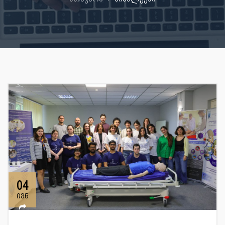
04
ივნ