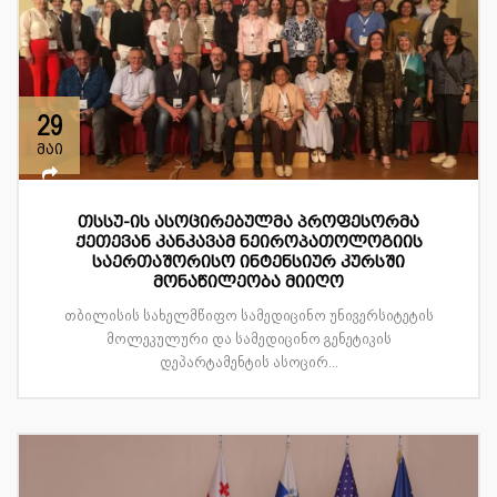
29
მაი
თსსუ-ის ასოცირებულმა პროფესორმა
ქეთევან კანკავამ ნეიროპათოლოგიის
საერთაშორისო ინტენსიურ კურსში
მონაწილეობა მიიღო
თბილისის სახელმწიფო სამედიცინო უნივერსიტეტის
მოლეკულური და სამედიცინო გენეტიკის
დეპარტამენტის ასოცირ...