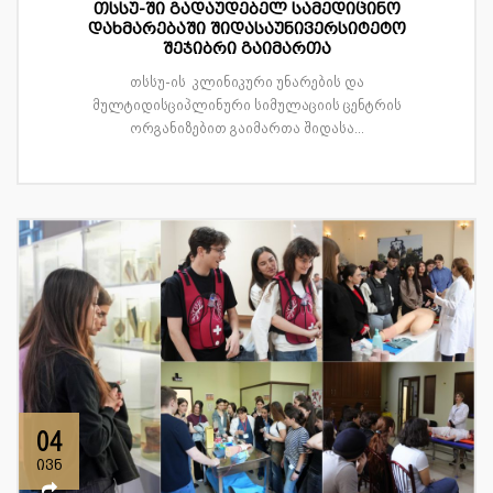
თსსუ-ში გადაუდებელ სამედიცინო
დახმარებაში შიდასაუნივერსიტეტო
შეჯიბრი გაიმართა
თსსუ-ის კლინიკური უნარების და
მულტიდისციპლინური სიმულაციის ცენტრის
ორგანიზებით გაიმართა შიდასა...
04
ივნ