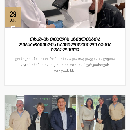
29
მაი
თსსუ-ის თვალის სნეულებათა
დეპარტამენტის საქველმოქმედო აქცია
ქობულეთში
ქობულეთში მცხოვრები ომისა და თავდაცვის ძალების
ვეტერანებისთვის და მათი ოჯახის წევრებისთვის
თვალის სნ...