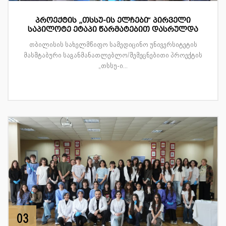
პროექტის „თსსუ-ის ელჩები“ პირველი
საპილოტე ეტაპი წარმატებით დასრულდა
თბილისის სახელმწიფო სამედიცინო უნივერსიტეტის
მასშტაბური საგანმანათლებლო/შემეცნებითი პროექტის
„თსსუ-ი...
03