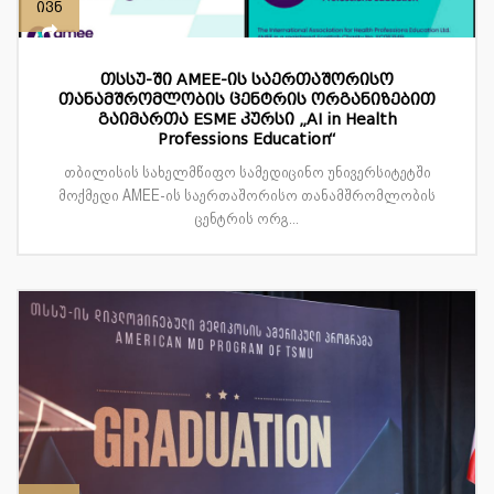
ივნ
თსსუ-ში AMEE-ის საერთაშორისო
თანამშრომლობის ცენტრის ორგანიზებით
გაიმართა ESME კურსი „AI in Health
Professions Education“
თბილისის სახელმწიფო სამედიცინო უნივერსიტეტში
მოქმედი AMEE-ის საერთაშორისო თანამშრომლობის
ცენტრის ორგ...