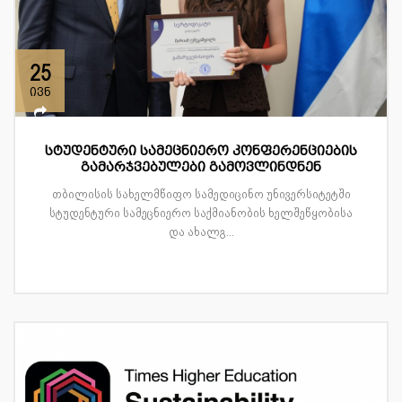
25
ივნ
სტუდენტური სამეცნიერო კონფერენციების
გამარჯვებულები გამოვლინდნენ
თბილისის სახელმწიფო სამედიცინო უნივერსიტეტში
სტუდენტური სამეცნიერო საქმიანობის ხელშეწყობისა
და ახალგ...