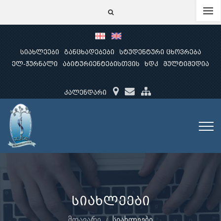
სიახლეები
განცხადებები
სტუდენტური ცხოვრება
ელ-ჟურნალი
აბიტურიენტებისთვის
ხდკ
მულტიმედია
კალენდარი
სიახლეები
მთავარი
სიახლეები