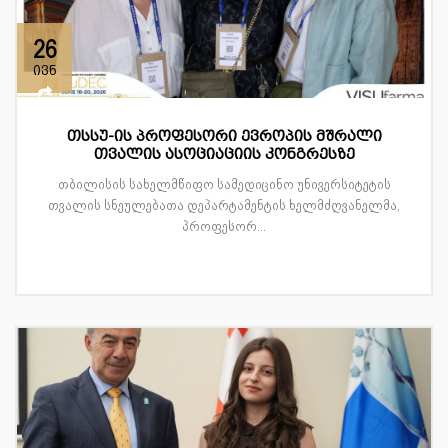
26
ივნ
თსსუ-ის პროფესორი ევროპის მშრალი
თვალის ასოციაციის კონგრესზე
თბილისის სახელმწიფო სამედიცინო უნივერსიტეტის
თვალის სნეულებათა დეპარტამენტის ხელმძღვანელმა,
პროფესორ...