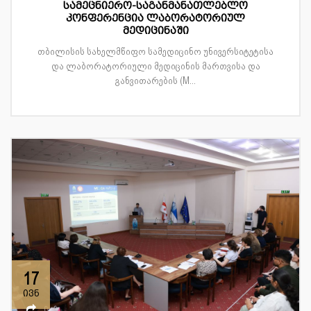
სამეცნიერო-საგანმანათლებლო
კონფერენცია ლაბორატორიულ
მედიცინაში
თბილისის სახელმწიფო სამედიცინო უნივერსიტეტისა
და ლაბორატორიული მედიცინის მართვისა და
განვითარების (M...
17
ივნ