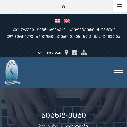
სიახლეები
განცხადებები
სტუდენტური ცხოვრება
ელ-ჟურნალი
აბიტურიენტებისთვის
ხდკ
მულტიმედია
კალენდარი
სიახლეები
მთავარი
სიახლეები