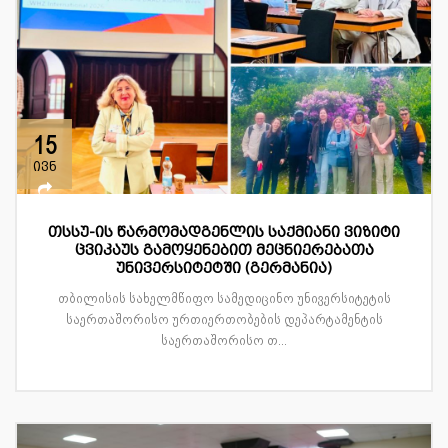
15
ივნ
თსსუ-ის წარმომადგენლის საქმიანი ვიზიტი
ცვიკაუს გამოყენებით მეცნიერებათა
უნივერსიტეტში (გერმანია)
თბილისის სახელმწიფო სამედიცინო უნივერსიტეტის
საერთაშორისო ურთიერთობების დეპარტამენტის
საერთაშორისო თ...