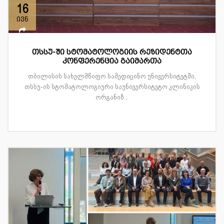
16
ივნ
თსსუ-ში სტომატოლოგიის რეზიდენტთა
კონფერენცია გაიმართა
თბილისის სახელმწიფო სამედიცინო უნივერსიტეტში,
თსსუ-ის სტომატოლოგიური საუნივერსიტეტო კლინიკის
ორგანიზ...