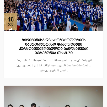
16
ივნ
მედიცინისა და სტომატოლოგიის
საერთაშორისო ფაკულტეტის
კურსდამთავრებულთა გამოსაშვები
ცერემონია თსსუ-ში
თბილისის სახელმწიფო სამედიცინო უნივერსიტეტში
მედიცინისა და სტომატოლოგიის საერთაშორისო
ფაკულტეტის დიპ...