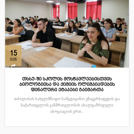
15
ივნ
თსსუ-ში სკოლის მოსწავლეებისთვის
ბიოლოგიისა და ქიმიის ოლიმპიადების
ფინალური ეტაპები გაიმართა
თბილისის სახელმწიფო სამედიცინო უნივერსიტეტის და
საქართველოს ჯანმრთელობის ახალგაზრდული
ასოციაციის ერთ...