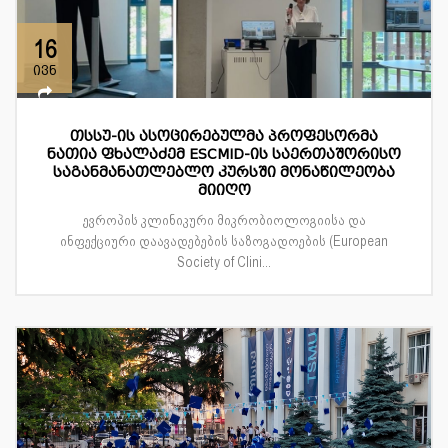
16
ივნ
თსსუ-ის ასოცირებულმა პროფესორმა
ნათია ფხალაძემ ESCMID-ის საერთაშორისო
საგანმანათლებლო კურსში მონაწილეობა
მიიღო
ევროპის კლინიკური მიკრობიოლოგიისა და
ინფექციური დაავადებების საზოგადოების (European
Society of Clini...