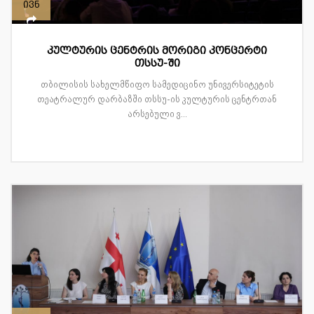
ივნ
კულტურის ცენტრის მორიგი კონცერტი
თსსუ-ში
თბილისის სახელმწიფო სამედიცინო უნივერსიტეტის
თეატრალურ დარბაზში თსსუ-ის კულტურის ცენტრთან
არსებული ვ...