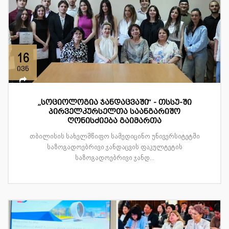
16
ივნ
„სოციოლოგია ჯანდაცვაში“ - თსსუ-ში
პირველკურსელთა საანგარიშო
ღონისძიება გაიმართა
თბილისის სახელმწიფო სამედიცინო უნივერსიტეტში
საზოგადოებრივი ჯანდაცვის ფაკულტეტის
საზოგადოებრივი ჯანდ...