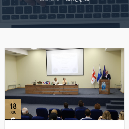
18
ივნ