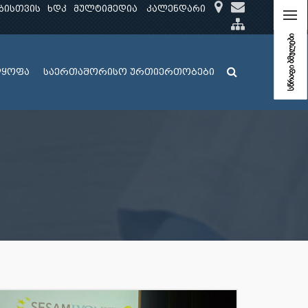
ბისთვის
ხდკ
მულტიმედია
კალენდარი
სწრაფი ბმულები
ლყოფა
საერთაშორისო ურთიერთობები