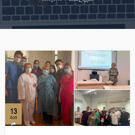
13
მაი