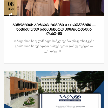
08
მაი
ჯანდაცვის პერსპექტივები XXI საუკუნეში —
საიუბილეო სამეცნიერო კონფერენცია
თსსუ-ში
თბილისის სახელმწიფო სამედიცინო უნივერსიტეტში
გაიმართა საიუბილეო სამეცნიერო კონფერენცია —
„ჯანდაცვის ...