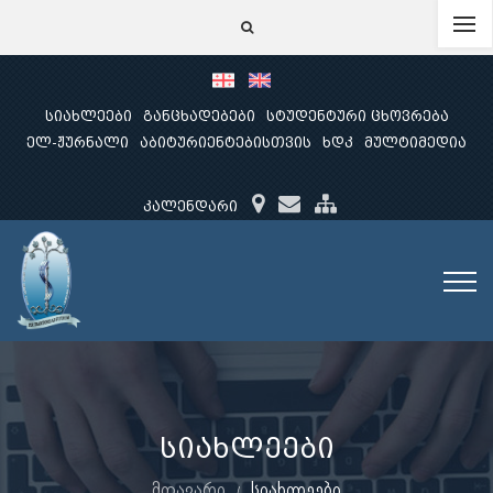
სიახლეები
განცხადებები
სტუდენტური ცხოვრება
ელ-ჟურნალი
აბიტურიენტებისთვის
ხდკ
მულტიმედია
კალენდარი
სიახლეები
მთავარი
სიახლეები