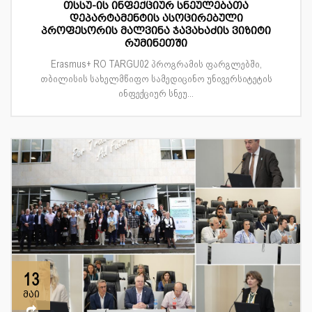
თსსუ-ის ინფექციურ სნეულებათა
დეპარტამენტის ასოცირებული
პროფესორის მალვინა ჯავახაძის ვიზიტი
რუმინეთში
Erasmus+ RO TARGU02 პროგრამის ფარგლებში,
თბილისის სახელმწიფო სამედიცინო უნივერსიტეტის
ინფექციურ სნეუ...
13
მაი