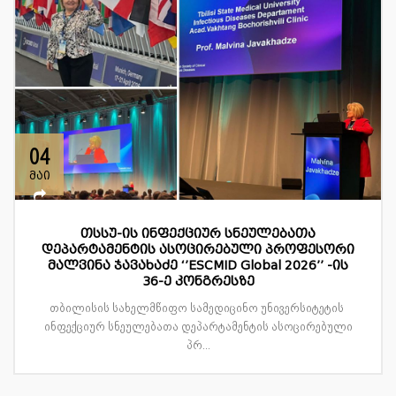
04
მაი
თსსუ-ის ინფექციურ სნეულებათა
დეპარტამენტის ასოცირებული პროფესორი
მალვინა ჯავახაძე ‘’ESCMID Global 2026’’ -ის
36-ე კონგრესზე
თბილისის სახელმწიფო სამედიცინო უნივერსიტეტის
ინფექციურ სნეულებათა დეპარტამენტის ასოცირებული
პრ...