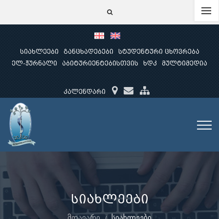
სიახლეები
განცხადებები
სტუდენტური ცხოვრება
ელ-ჟურნალი
აბიტურიენტებისთვის
ხდკ
მულტიმედია
კალენდარი
სიახლეები
მთავარი
სიახლეები