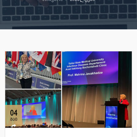
04
მაი