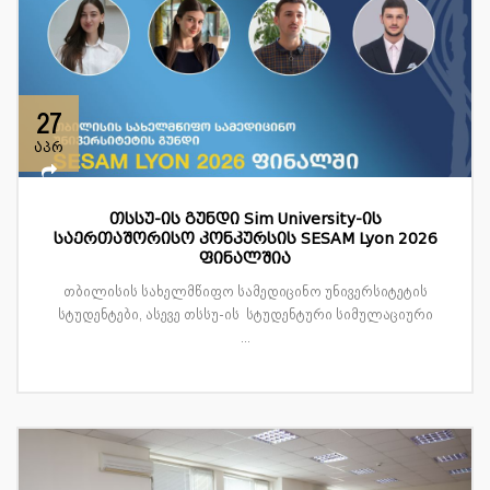
27
აპრ
თსსუ-ის გუნდი Sim University-ის
საერთაშორისო კონკურსის SESAM Lyon 2026
ფინალშია
თბილისის სახელმწიფო სამედიცინო უნივერსიტეტის
სტუდენტები, ასევე თსსუ-ის სტუდენტური სიმულაციური
...