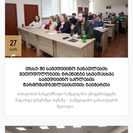
27
აპრ
თსსუ-ში სამედიცინო განათლების
მეთოდოლოგიის ტრენინგი სხვადასხვა
სამედიცინო სკოლების
წარმომადგენლებისთვის გაიმართა
თბილისის სახელმწიფო სამედიცინო უნივერსიტეტში
ჩატარდა ტრენინგი თემაზე - „სამედიცინო განათლების
მეთოდო...