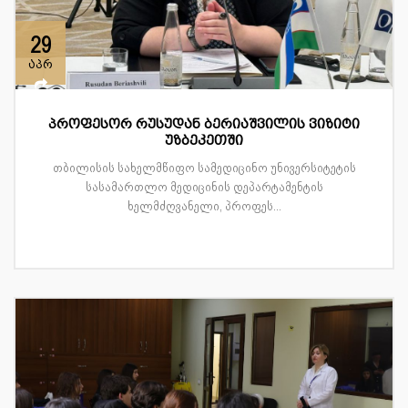
29
აპრ
პროფესორ რუსუდან ბერიაშვილის ვიზიტი
უზბეკეთში
თბილისის სახელმწიფო სამედიცინო უნივერსიტეტის
სასამართლო მედიცინის დეპარტამენტის
ხელმძღვანელი, პროფეს...