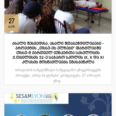
27
აპრ
ახალი შეხვედრა, ახალი შთაბეჭდილებები -
პროექტის „თსსუ-ის ელჩები“ ფარგლებში
თსსუ-მ ქართველ იუნკერთა სახელობის
ქ.თბილისის 52-ე საჯარო სკოლის IX, X და XI
კლასის მოსწავლეებს უმასპინძლა
თბილისის სახელმწიფო სამედიცინო უნივერსიტეტში
პროექტი „თსსუ-ის ელჩები“ გრძელდება. 27 აპრილს
უნივ...